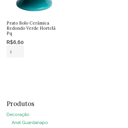
Prato Bolo Cerâmica
Redondo Verde Hortelã
Pq
R$
6,60
Prato
Bolo
Cerâmica
Adicionar ao
Redondo
carrinho
Verde
Hortelã
Pq
quantidade
Produtos
Decoração
Anel Guardanapo