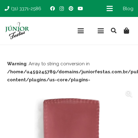
(31) 3371-2586
Blog
Warning
: Array to string conversion in
/home/u459245789/domains/juniorfestas.com.br/pu
content/plugins/us-core/plugins-
support/woocommerce.php
on line
66