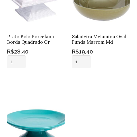
Prato Bolo Porcelana
Saladeira Melamina Oval
Borda Quadrado Gr
Funda Marrom Md
R$
28,40
R$
19,40
Prato
Saladeira
Bolo
Melamina
Porcelana
Oval
Adicionar ao
Adicionar ao
Borda
Funda
carrinho
carrinho
Quadrado
Marrom
Gr
Md
quantidade
quantidade