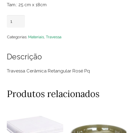
Tam.: 25 cm x 18cm
Travessa
Adicionar ao carrinho
Cerâmica
Retangular
Categorias:
Materiais
,
Travessa
Rosé
Pq
Descrição
quantidade
Travessa Cerâmica Retangular Rosé Pq
Produtos relacionados