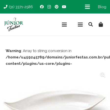
(31) 3371-2586
Blog
Warning
: Array to string conversion in
/home/u459245789/domains/juniorfestas.com.br/pu
content/plugins/us-core/plugins-
support/woocommerce.php
on line
66