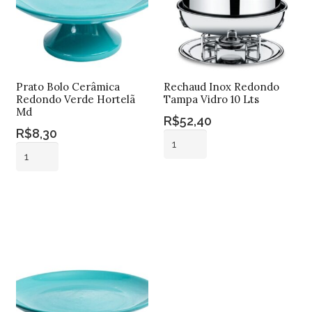
Prato Bolo Cerâmica
Rechaud Inox Redondo
Redondo Verde Hortelã
Tampa Vidro 10 Lts
Md
R$
52,40
R$
8,30
Rechaud
Prato
Inox
Bolo
Redondo
Adicionar ao
Cerâmica
Tampa
Adicionar ao
carrinho
Redondo
carrinho
Vidro
Verde
10
Hortelã
Lts
Md
quantidade
quantidade