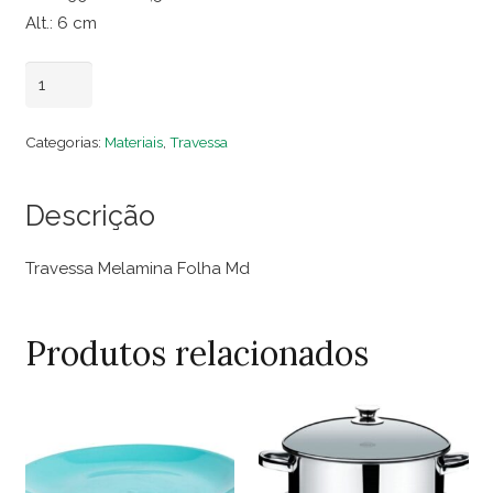
Alt.: 6 cm
Travessa
Adicionar ao carrinho
Melamina
Folha
Categorias:
Materiais
,
Travessa
Md
quantidade
Descrição
Travessa Melamina Folha Md
Produtos relacionados