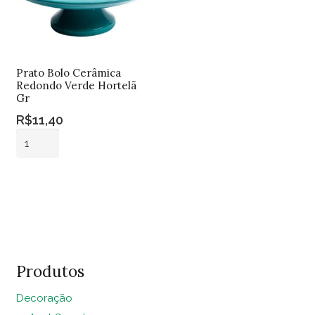
Prato Bolo Cerâmica
Redondo Verde Hortelã
Gr
R$
11,40
Prato
Bolo
Cerâmica
Adicionar ao
Redondo
carrinho
Verde
Hortelã
Gr
quantidade
Produtos
Decoração