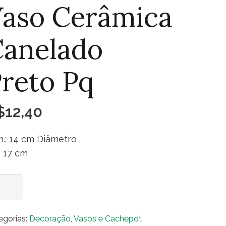
aso Cerâmica
Canelado
reto Pq
$
12,40
.: 14 cm Diâmetro
.: 17 cm
so
Adicionar ao carrinho
âmica
nelado
egorias:
Decoração
,
Vasos e Cachepot
to