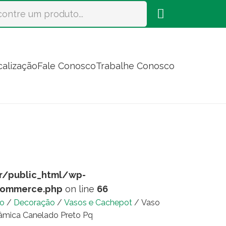
calização
Fale Conosco
Trabalhe Conosco
r/public_html/wp-
commerce.php
on line
66
io
/
Decoração
/
Vasos e Cachepot
/ Vaso
âmica Canelado Preto Pq