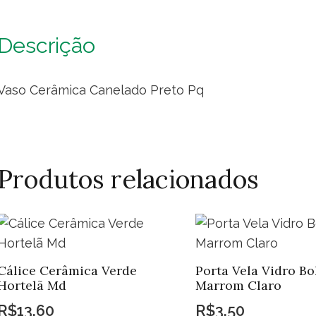
Pq
qua
Descrição
Vaso Cerâmica Canelado Preto Pq
Produtos relacionados
Cálice Cerâmica Verde
Porta Vela Vidro Bo
Hortelã Md
Marrom Claro
R$
13,60
R$
3,50