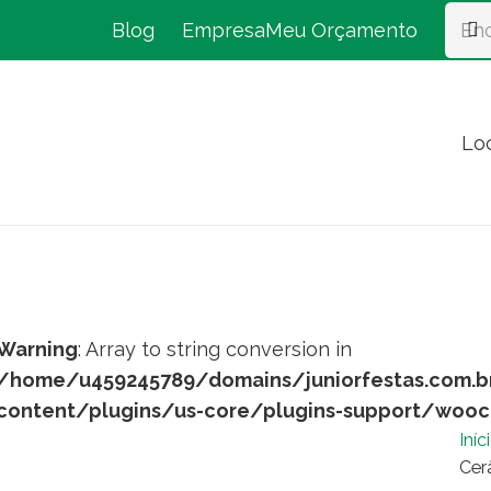
Blog
Empresa
Meu Orçamento
Lo
Warning
: Array to string conversion in
/home/u459245789/domains/juniorfestas.com.b
content/plugins/us-core/plugins-support/woo
Iníc
Cer