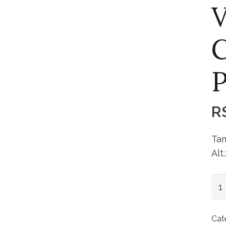
V
P
R
Tam
Alt
Va
Cer
Ca
Cat
Pre