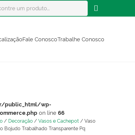
calização
Fale Conosco
Trabalhe Conosco
r/public_html/wp-
commerce.php
on line
66
io
/
Decoração
/
Vasos e Cachepot
/ Vaso
ro Bojudo Trabalhado Transparente Pq