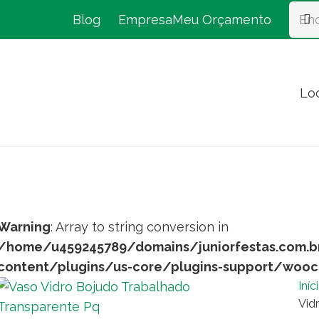
Blog
Empresa
Meu Orçamento
Lo
Warning
: Array to string conversion in
/home/u459245789/domains/juniorfestas.com.b
content/plugins/us-core/plugins-support/woo
Iníc
Vid