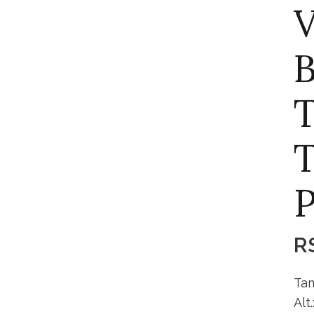
V
B
T
T
R
Tam
Alt