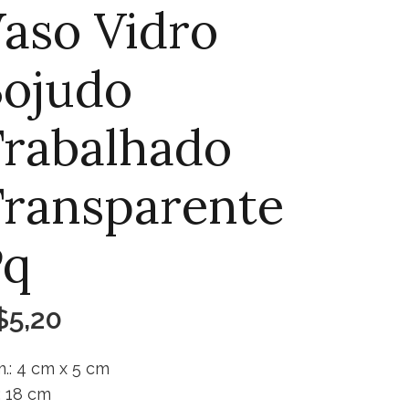
aso Vidro
ojudo
rabalhado
ransparente
Pq
$
5,20
.: 4 cm x 5 cm
.: 18 cm