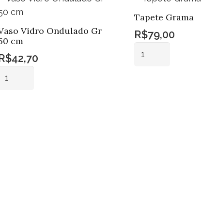
Tapete Grama
Vaso Vidro Ondulado Gr
R$
79,00
50 cm
Tapete
R$
42,70
Grama
Vaso
quantidade
Vidro
Adicionar ao
carrinho
Ondulado
Adicionar ao
Gr
carrinho
50
cm
quantidade