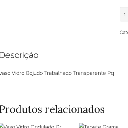
Va
Vid
Boj
Cat
Tra
Tra
Pq
Descrição
qua
Vaso Vidro Bojudo Trabalhado Transparente Pq
Produtos relacionados