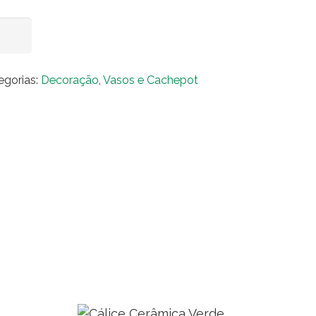
so
Adicionar ao carrinho
ro
udo
egorias:
Decoração
,
Vasos e Cachepot
balhado
nsparente
ntidade