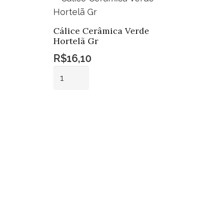
Cálice Cerâmica Verde
Hortelã Gr
R$
16,10
Cálice
Cerâmica
Verde
Adicionar ao
Hortelã
carrinho
Gr
quantidade