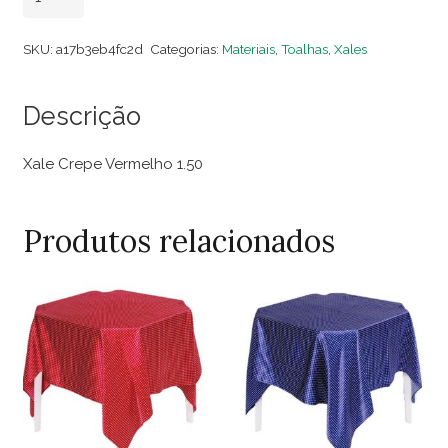
Crepe
Vermelho
SKU:
a17b3eb4fc2d
Categorias:
Materiais
,
Toalhas
,
Xales
1.50
quantidade
Descrição
Xale Crepe Vermelho 1.50
Produtos relacionados