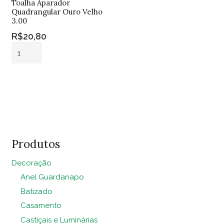
Toalha Aparador
Quadrangular Ouro Velho
3.00
R$
20,80
Toalha
Aparador
Quadrangular
Adicionar ao
Ouro
carrinho
Velho
3.00
quantidade
Produtos
Decoração
Anel Guardanapo
Batizado
Casamento
Castiçais e Luminárias