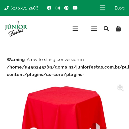
(31) 3371-2586
Blog
Warning
: Array to string conversion in
/home/u459245789/domains/juniorfestas.com.br/pu
content/plugins/us-core/plugins-
support/woocommerce.php
on line
66