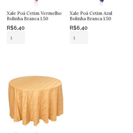
Xale Poá Cetim Vermelho
Xale Poá Cetim Azul
Bolinha Branca 1.50
Bolinha Branca 1.50
R$
6,40
R$
6,40
Xale
Xale
Poá
Poá
Cetim
Cetim
Adicionar ao
Adicionar ao
Vermelho
Azul
carrinho
carrinho
Bolinha
Bolinha
Branca
Branca
1.50
1.50
quantidade
quantidade