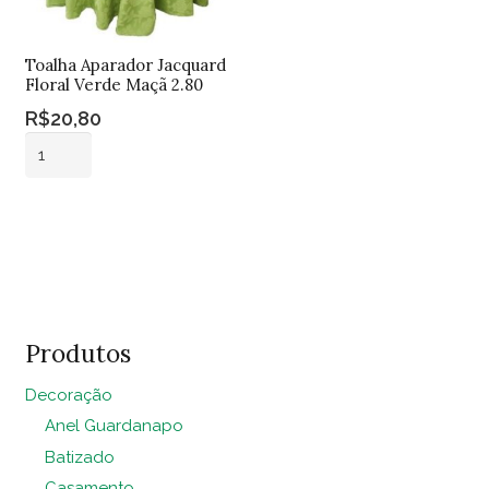
Toalha Aparador Jacquard
Floral Verde Maçã 2.80
R$
20,80
Toalha
Aparador
Jacquard
Adicionar ao
Floral
carrinho
Verde
Maçã
2.80
quantidade
Produtos
Decoração
Anel Guardanapo
Batizado
Casamento