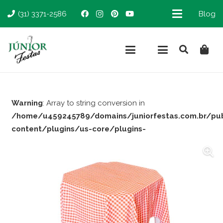
(31) 3371-2586
Blog
Warning
: Array to string conversion in
/home/u459245789/domains/juniorfestas.com.br/pu
content/plugins/us-core/plugins-
support/woocommerce.php
on line
66