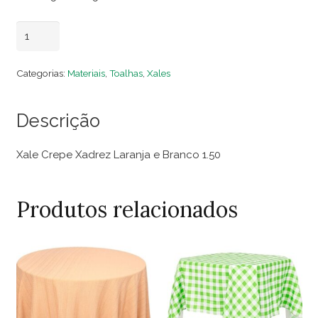
Xale
Adicionar ao carrinho
Crepe
Xadrez
Categorias:
Materiais
,
Toalhas
,
Xales
Laranja
e
Descrição
Branco
1.50
Xale Crepe Xadrez Laranja e Branco 1.50
quantidade
Produtos relacionados