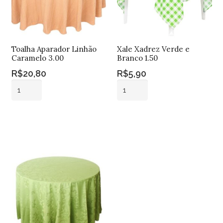
Toalha Aparador Linhão
Xale Xadrez Verde e
Caramelo 3.00
Branco 1.50
R$
20,80
R$
5,90
Toalha
Xale
Aparador
Xadrez
Linhão
Verde
Adicionar ao
Adicionar ao
Caramelo
e
carrinho
carrinho
3.00
Branco
quantidade
1.50
quantidade