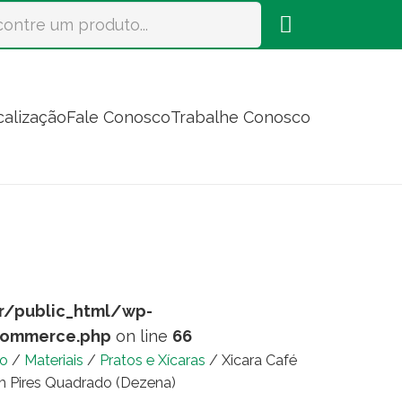
calização
Fale Conosco
Trabalhe Conosco
r/public_html/wp-
commerce.php
on line
66
io
/
Materiais
/
Pratos e Xícaras
/ Xicara Café
 Pires Quadrado (Dezena)