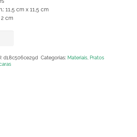
es
.: 11,5 cm x 11,5 cm
: 2 cm
ara
Adicionar ao carrinho
é
m
U:
d18c506ce29d
Categorias:
Materiais
,
Pratos
es
ícaras
adrado
zena)
ntidade