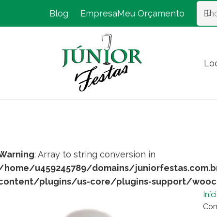
Blog
Empresa
Meu Orçamento
Lo
Warning
: Array to string conversion in
/home/u459245789/domains/juniorfestas.com.b
content/plugins/us-core/plugins-support/woo
Iníc
Com