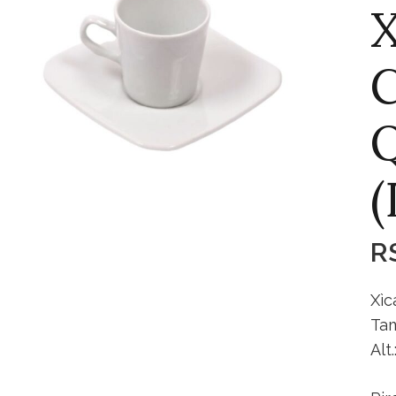
X
C
(
R
Xìc
Tam
Alt