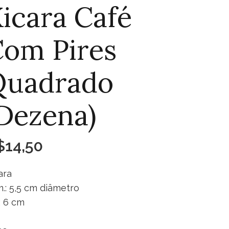
icara Café
om Pires
Quadrado
Dezena)
$
14,50
ara
.: 5,5 cm diâmetro
.: 6 cm