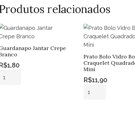
Produtos relacionados
Guardanapo Jantar Crepe
Branco
Prato Bolo Vidro Bo
Craquelet Quadrad
R$
1,80
Mini
Guardanapo
R$
11,90
Jantar
Prato
Crepe
Bolo
Adicionar ao
Branco
carrinho
Vidro
quantidade
Adicionar ao
Bola
carrinho
Craquelet
Quadrado