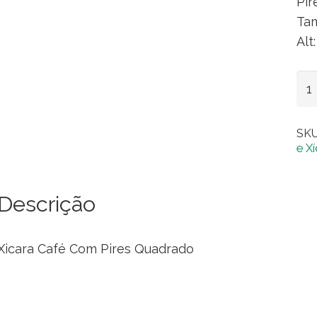
Pir
Tam
Alt
Xic
Caf
Co
SK
Pir
e X
Qu
(De
Descrição
qua
Xicara Café Com Pires Quadrado