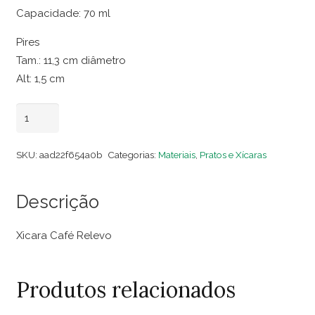
Capacidade: 70 ml
Pires
Tam.: 11,3 cm diâmetro
Alt: 1,5 cm
Xicara
Adicionar ao carrinho
Café
Relevo
SKU:
aad22f654a0b
Categorias:
Materiais
,
Pratos e Xícaras
(Dezena)
quantidade
Descrição
Xicara Café Relevo
Produtos relacionados