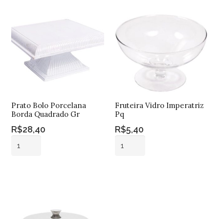
Prato Bolo Porcelana
Fruteira Vidro Imperatriz
Borda Quadrado Gr
Pq
R$
28,40
R$
5,40
Prato
Fruteira
Bolo
Vidro
Porcelana
Imperatriz
Adicionar ao
Adicionar ao
Borda
Pq
carrinho
carrinho
Quadrado
quantidade
Gr
quantidade