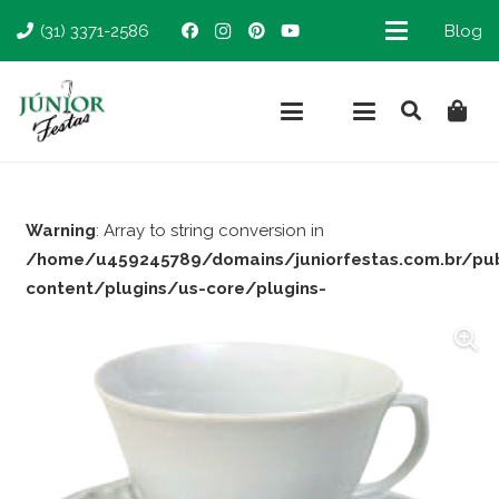
(31) 3371-2586
Blog
Warning
: Array to string conversion in
/home/u459245789/domains/juniorfestas.com.br/pu
content/plugins/us-core/plugins-
support/woocommerce.php
on line
66