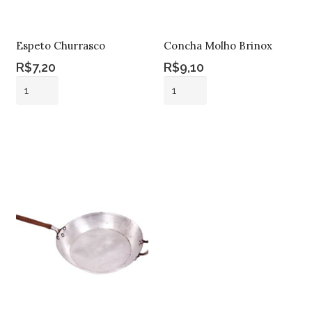
Espeto Churrasco
Concha Molho Brinox
R$
7,20
R$
9,10
Espeto
Concha
Churrasco
Molho
quantidade
Brinox
Adicionar ao
Adicionar ao
quantidade
carrinho
carrinho