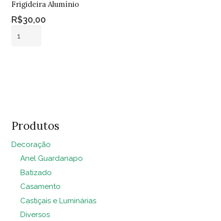
Frigideira Alumínio
R$
30,00
Frigideira
Alumínio
quantidade
Adicionar ao
carrinho
Produtos
Decoração
Anel Guardanapo
Batizado
Casamento
Castiçais e Luminárias
Diversos