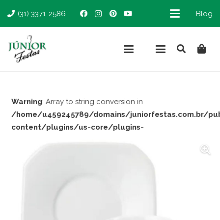
(31) 3371-2586
Blog
Warning
: Array to string conversion in
/home/u459245789/domains/juniorfestas.com.br/pu
content/plugins/us-core/plugins-
support/woocommerce.php
on line
66