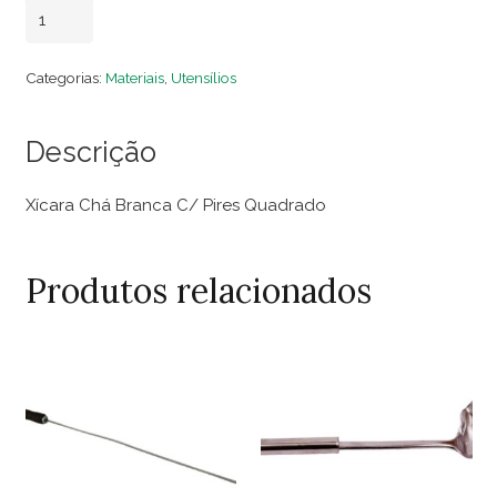
Xícara
Adicionar ao carrinho
Chá
Branca
Categorias:
Materiais
,
Utensílios
C/
Pires
Descrição
Quadrado
quantidade
Xícara Chá Branca C/ Pires Quadrado
Produtos relacionados