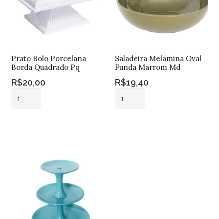
Prato Bolo Porcelana
Saladeira Melamina Oval
Borda Quadrado Pq
Funda Marrom Md
R$
20,00
R$
19,40
Prato
Saladeira
Bolo
Melamina
Porcelana
Oval
Adicionar ao
Adicionar ao
Borda
Funda
carrinho
carrinho
Quadrado
Marrom
Pq
Md
quantidade
quantidade