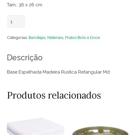
Tam.: 36 x 26 cm
Base
Adicionar ao carrinho
Espelhada
Madeira
Categorias:
Bandejas
,
Materiais
,
Pratos Bolo e Doce
Rústica
Retangular
Descrição
Md
quantidade
Base Espelhada Madeira Rústica Retangular Md
Produtos relacionados