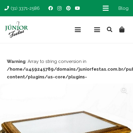
(31) 3371-2586
Blog
Warning
: Array to string conversion in
/home/u459245789/domains/juniorfestas.com.br/pu
content/plugins/us-core/plugins-
support/woocommerce.php
on line
66