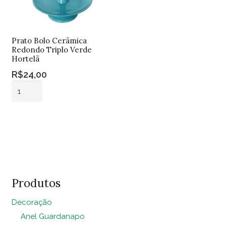
Prato Bolo Cerâmica
Redondo Triplo Verde
Hortelã
R$
24,00
Prato
Bolo
Cerâmica
Adicionar ao
Redondo
carrinho
Triplo
Verde
Hortelã
quantidade
Produtos
Decoração
Anel Guardanapo