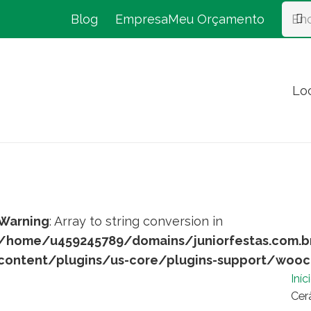
Blog
Empresa
Meu Orçamento
Lo
Warning
: Array to string conversion in
/home/u459245789/domains/juniorfestas.com.b
content/plugins/us-core/plugins-support/woo
Iníc
Cer