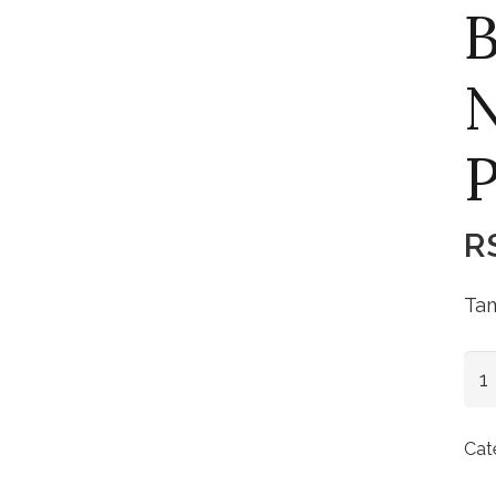
B
N
P
R
Tam
Bot
Pap
Noe
Cat
Cer
Pra