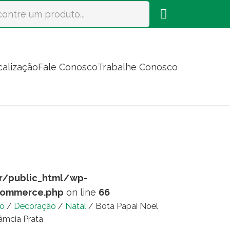
calização
Fale Conosco
Trabalhe Conosco
r/public_html/wp-
commerce.php
on line
66
io
/
Decoração
/
Natal
/ Bota Papai Noel
âmcia Prata