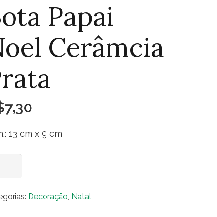
ota Papai
oel Cerâmcia
rata
$
7,30
.: 13 cm x 9 cm
a
Adicionar ao carrinho
ai
l
egorias:
Decoração
,
Natal
âmcia
ta