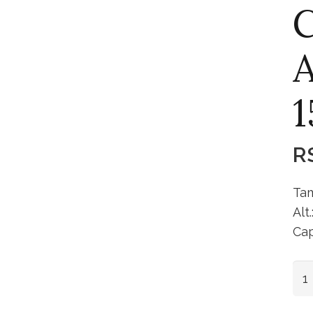
C
A
1
R
Tam
Alt
Cap
Caç
Alu
N3