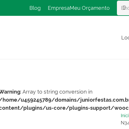
Blog
Empresa
Meu Orçamento
Lo
Warning
: Array to string conversion in
/home/u459245789/domains/juniorfestas.com.b
content/plugins/us-core/plugins-support/woo
Iníc
N34