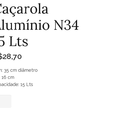
açarola
lumínio N34
5 Lts
$
28,70
: 35 cm diâmetro
.: 16 cm
acidade: 15 Lts
arola
Adicionar ao carrinho
mínio
4