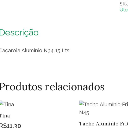
SK
15
Uten
Lts
qua
Descrição
Caçarola Alumínio N34 15 Lts
Produtos relacionados
Tina
Tacho Alumínio Fri
R$
11,30