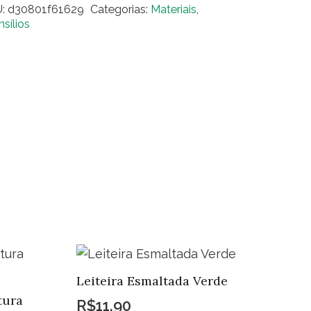
U:
d30801f61629
Categorias:
Materiais
,
sílios
ntidade
Leiteira Esmaltada Verde
tura
R$
11,90