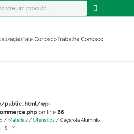
calização
Fale Conosco
Trabalhe Conosco
r/public_html/wp-
commerce.php
on line
66
io
/
Materiais
/
Utensílios
/ Caçarola Alumínio
 15 Lts