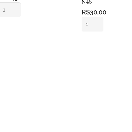
N45
Tina
R$
30,00
quantidade
Tacho
Alumínio
Adicionar ao
carrinho
Fritura
Adicionar ao
N45
carrinho
quantidade