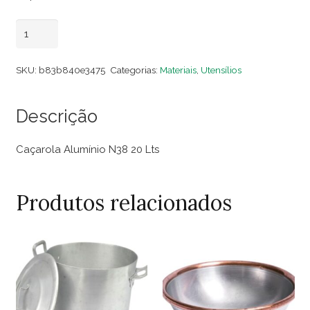
Caçarola
Adicionar ao carrinho
Alumínio
N38
SKU:
b83b840e3475
Categorias:
Materiais
,
Utensílios
20
Lts
Descrição
quantidade
Caçarola Alumínio N38 20 Lts
Produtos relacionados