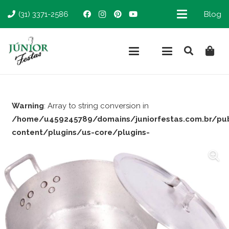
(31) 3371-2586
Blog
Warning
: Array to string conversion in
/home/u459245789/domains/juniorfestas.com.br/pu
content/plugins/us-core/plugins-
support/woocommerce.php
on line
66