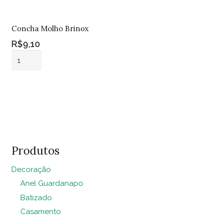
Concha Molho Brinox
R$
9,10
Concha
Molho
Brinox
Adicionar ao
quantidade
carrinho
Produtos
Decoração
Anel Guardanapo
Batizado
Casamento