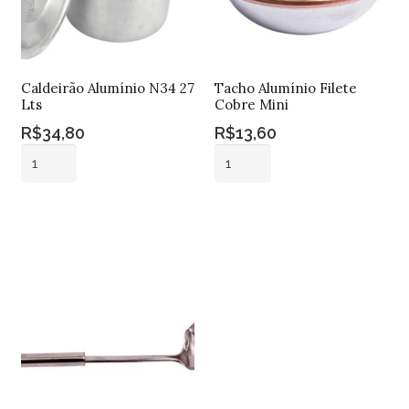
Caldeirão Alumínio N34 27
Tacho Alumínio Filete
Lts
Cobre Mini
R$
34,80
R$
13,60
Caldeirão
Tacho
Alumínio
Alumínio
N34
Filete
Adicionar ao
Adicionar ao
27
Cobre
carrinho
carrinho
Lts
Mini
quantidade
quantidade