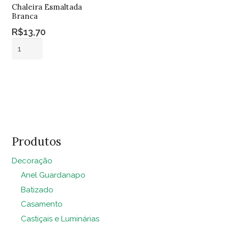
Chaleira Esmaltada
Branca
R$
13,70
Chaleira
Esmaltada
Branca
Adicionar ao
quantidade
carrinho
Produtos
Decoração
Anel Guardanapo
Batizado
Casamento
Castiçais e Luminárias