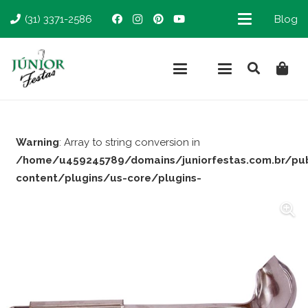
(31) 3371-2586
Blog
Warning
: Array to string conversion in
/home/u459245789/domains/juniorfestas.com.br/pu
content/plugins/us-core/plugins-
support/woocommerce.php
on line
66