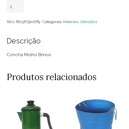
Concha
Adicionar ao carrinho
Molho
Brinox
SKU:
f803f75bd7f9
Categorias:
Materiais
,
Utensílios
quantidade
Descrição
Concha Molho Brinox
Produtos relacionados