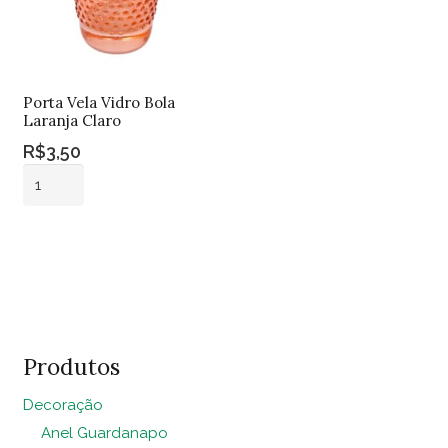
Porta Vela Vidro Bola
Laranja Claro
R$
3,50
Porta
Vela
Vidro
Adicionar ao
Bola
carrinho
Laranja
Claro
quantidade
Produtos
Decoração
Anel Guardanapo