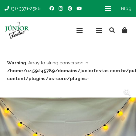
(31) 3371-2586
Blog
Warning
: Array to string conversion in
/home/u459245789/domains/juniorfestas.com.br/pu
content/plugins/us-core/plugins-
support/woocommerce.php
on line
66