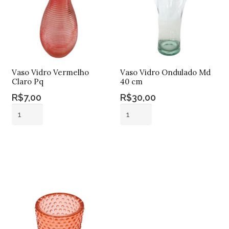
Vaso Vidro Vermelho
Vaso Vidro Ondulado Md
Claro Pq
40 cm
R$
7,00
R$
30,00
Vaso
Vaso
Vidro
Vidro
Vermelho
Ondulado
Adicionar ao
Adicionar ao
Claro
Md
carrinho
carrinho
Pq
40
quantidade
cm
quantidade