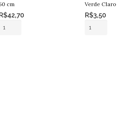
50 cm
Verde Claro
R$
42,70
R$
3,50
Vaso
Porta
Vidro
Vela
Ondulado
Vidro
Adicionar ao
Adicionar ao
Gr
Bola
carrinho
carrinho
50
Verde
cm
Claro
quantidade
quantidade