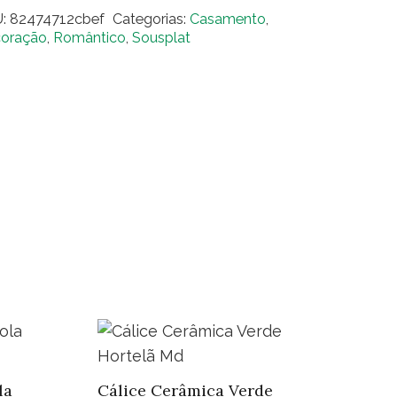
dondo
U:
82474712cbef
Categorias:
Casamento
,
urado
oração
,
Romântico
,
Sousplat
ntidade
la
Cálice Cerâmica Verde