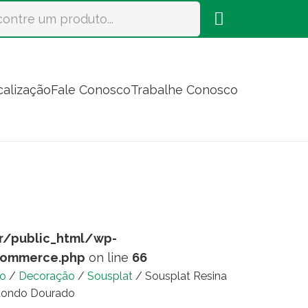
calização
Fale Conosco
Trabalhe Conosco
r/public_html/wp-
commerce.php
on line
66
io
/
Decoração
/
Sousplat
/ Sousplat Resina
ondo Dourado