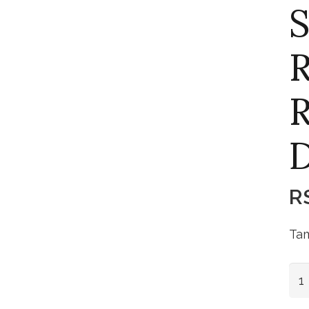
S
R
R
Tam
Sou
Res