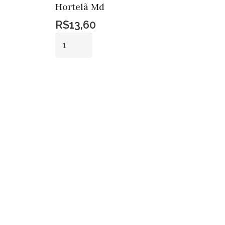
Hortelã Md
R$
13,60
Cálice
Cerâmica
Verde
Adicionar ao
Hortelã
carrinho
Md
quantidade