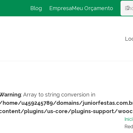
Blog
Empresa
Meu Orçamento
Lo
Warning
: Array to string conversion in
/home/u459245789/domains/juniorfestas.com.b
content/plugins/us-core/plugins-support/woo
Iníc
Red