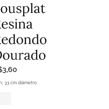
ousplat
esina
Redondo
Dourado
$
3,60
.: 33 cm diâmetro
splat
Adicionar ao carrinho
ina