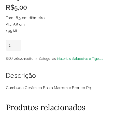
R$
5,00
Tam.: 8,5 cm diâmetro
Alt.: 5,5 cm
195 ML
Cumbuca
Adicionar ao carrinho
Cerâmica
Baixa
SKU:
26e2719c8053
Categorias:
Materiais
,
Saladeiras e Tigelas
Marrom
e
Descrição
Branco
Pq
Cumbuca Cerâmica Baixa Marrom e Branco Pq
quantidade
Produtos relacionados