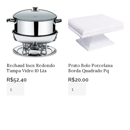
Rechaud Inox Redondo
Prato Bolo Porcelana
Tampa Vidro 10 Lts
Borda Quadrado Pq
R$
52,40
R$
20,00
Rechaud
Prato
Inox
Bolo
Redondo
Porcelana
Adicionar ao
Adicionar ao
Tampa
Borda
carrinho
carrinho
Vidro
Quadrado
10
Pq