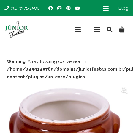
(31) 3371-2586
Blog
Warning
: Array to string conversion in
/home/u459245789/domains/juniorfestas.com.br/pu
content/plugins/us-core/plugins-
support/woocommerce.php
on line
66