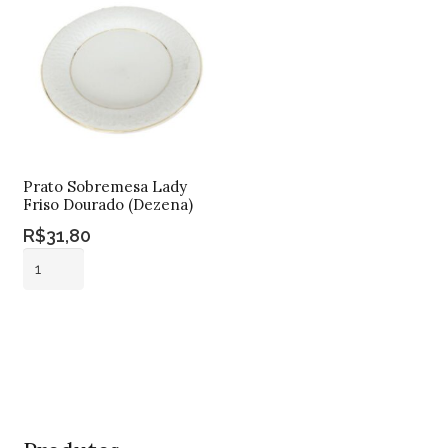
Lts
quantidade
quantidade
Prato Sobremesa Lady
Friso Dourado (Dezena)
R$
31,80
Prato
Sobremesa
Lady
Adicionar ao
Friso
carrinho
Dourado
(Dezena)
quantidade