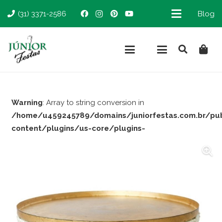
(31) 3371-2586
Blog
Warning
: Array to string conversion in
/home/u459245789/domains/juniorfestas.com.br/pu
content/plugins/us-core/plugins-
support/woocommerce.php
on line
66