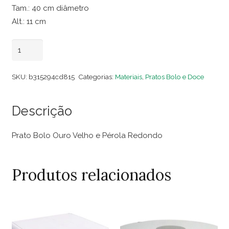
Tam.: 40 cm diâmetro
Alt.: 11 cm
Prato
Adicionar ao carrinho
Bolo
Ouro
SKU:
b315294cd815
Categorias:
Materiais
,
Pratos Bolo e Doce
Velho
e
Descrição
Pérola
Redondo
Prato Bolo Ouro Velho e Pérola Redondo
quantidade
Produtos relacionados