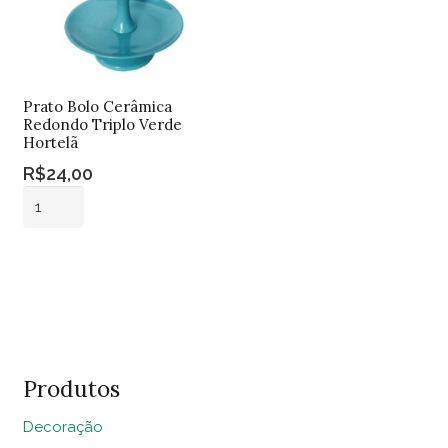
Prato Bolo Cerâmica
Redondo Triplo Verde
Hortelã
R$
24,00
Prato
Bolo
Cerâmica
Adicionar ao
Redondo
carrinho
Triplo
Verde
Hortelã
quantidade
Produtos
Decoração