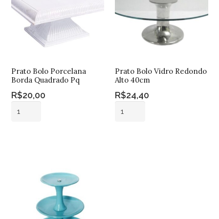
Prato Bolo Porcelana
Prato Bolo Vidro Redondo
Borda Quadrado Pq
Alto 40cm
R$
20,00
R$
24,40
Prato
Prato
Bolo
Bolo
Porcelana
Vidro
Adicionar ao
Adicionar ao
Borda
Redondo
carrinho
carrinho
Quadrado
Alto
Pq
40cm
quantidade
quantidade