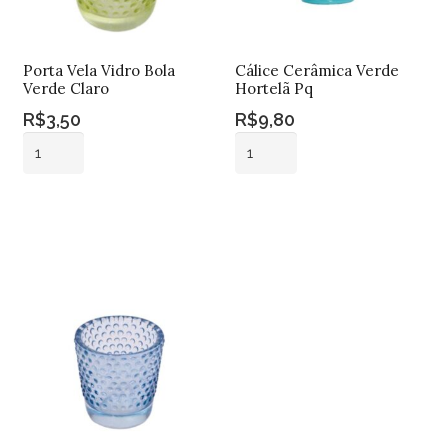
Porta Vela Vidro Bola
Cálice Cerâmica Verde
Verde Claro
Hortelã Pq
R$
3,50
R$
9,80
Porta
Cálice
Vela
Cerâmica
Vidro
Verde
Adicionar ao
Adicionar ao
Bola
Hortelã
carrinho
carrinho
Verde
Pq
Claro
quantidade
quantidade