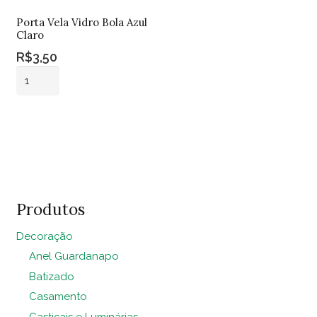
Porta Vela Vidro Bola Azul
Claro
R$
3,50
Porta
Vela
Vidro
Adicionar ao
Bola
carrinho
Azul
Claro
quantidade
Produtos
Decoração
Anel Guardanapo
Batizado
Casamento
Castiçais e Luminárias