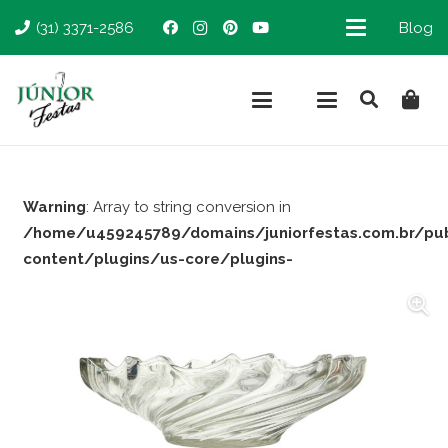
(31) 3371-2586
Blog
Warning
: Array to string conversion in
/home/u459245789/domains/juniorfestas.com.br/pu
content/plugins/us-core/plugins-
support/woocommerce.php
on line
66