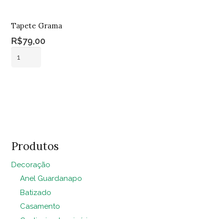
Tapete Grama
R$
79,00
Tapete
Grama
quantidade
Adicionar ao
carrinho
Produtos
Decoração
Anel Guardanapo
Batizado
Casamento