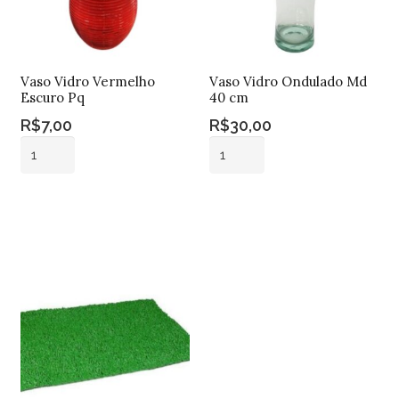
Vaso Vidro Vermelho
Vaso Vidro Ondulado Md
Escuro Pq
40 cm
R$
7,00
R$
30,00
Vaso
Vaso
Vidro
Vidro
Vermelho
Ondulado
Adicionar ao
Adicionar ao
Escuro
Md
carrinho
carrinho
Pq
40
quantidade
cm
quantidade