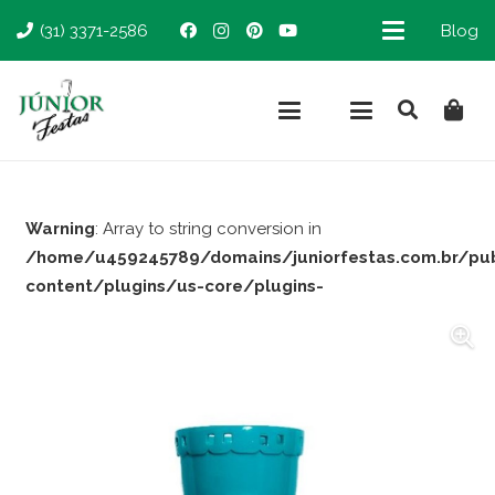
(31) 3371-2586
Blog
Warning
: Array to string conversion in
/home/u459245789/domains/juniorfestas.com.br/pu
content/plugins/us-core/plugins-
support/woocommerce.php
on line
66