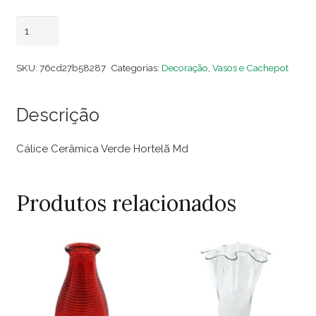
Cálice
Adicionar ao carrinho
Cerâmica
Verde
SKU:
76cd27b58287
Categorias:
Decoração
,
Vasos e Cachepot
Hortelã
Md
Descrição
quantidade
Cálice Cerâmica Verde Hortelã Md
Produtos relacionados