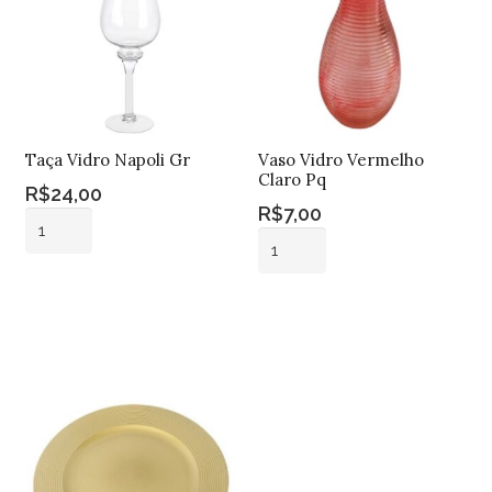
Taça Vidro Napoli Gr
Vaso Vidro Vermelho
Claro Pq
R$
24,00
R$
7,00
Taça
Vaso
Vidro
Vidro
Napoli
Adicionar ao
Vermelho
Gr
carrinho
Adicionar ao
Claro
carrinho
quantidade
Pq
quantidade