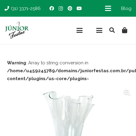
(31) 3371-2586
Blog
Warning
: Array to string conversion in
/home/u459245789/domains/juniorfestas.com.br/pu
content/plugins/us-core/plugins-
support/woocommerce.php
on line
66