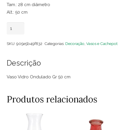
Tam.: 28 cm diâmetro
Alt.: 50 cm
Vaso
Adicionar ao carrinho
Vidro
Ondulado
SKU:
905e5b49f832
Categorias:
Decoração
,
Vasos e Cachepot
Gr
50
Descrição
cm
quantidade
Vaso Vidro Ondulado Gr 50 cm
Produtos relacionados