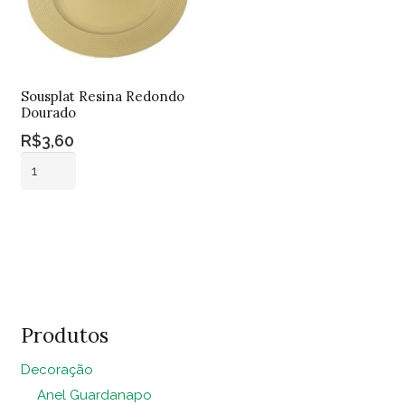
Sousplat Resina Redondo
Dourado
R$
3,60
Sousplat
Resina
Redondo
Adicionar ao
Dourado
carrinho
quantidade
Produtos
Decoração
Anel Guardanapo