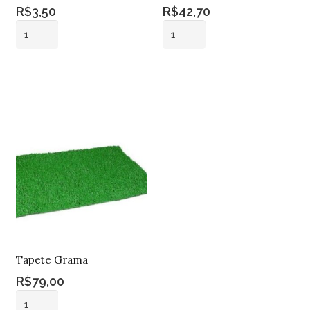
R$
3,50
R$
42,70
Porta
Vaso
Vela
Vidro
Vidro
Ondulado
Adicionar ao
Adicionar ao
Bola
Gr
carrinho
carrinho
Marrom
50
Claro
cm
quantidade
quantidade
Tapete Grama
R$
79,00
Tapete