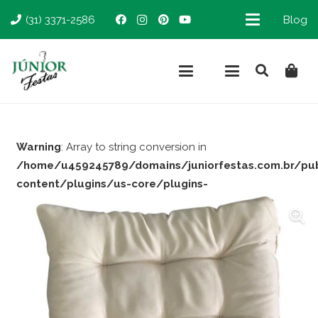
(31) 3371-2586
Blog
Warning
: Array to string conversion in
/home/u459245789/domains/juniorfestas.com.br/pu
content/plugins/us-core/plugins-
support/woocommerce.php
on line
66