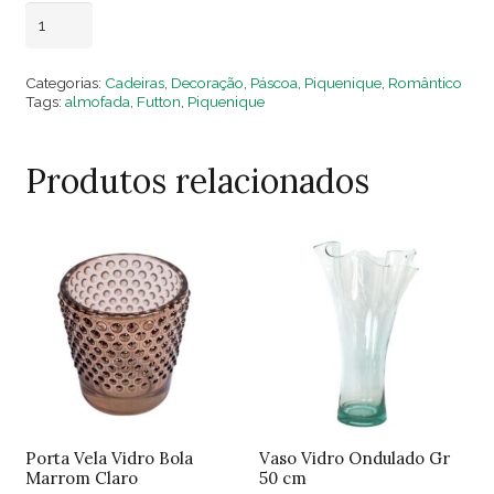
Futton
Adicionar ao carrinho
Quadrado
Bege
Categorias:
Cadeiras
,
Decoração
,
Páscoa
,
Piquenique
,
Romântico
quantidade
Tags:
almofada
,
Futton
,
Piquenique
Produtos relacionados
Porta Vela Vidro Bola
Vaso Vidro Ondulado Gr
Marrom Claro
50 cm