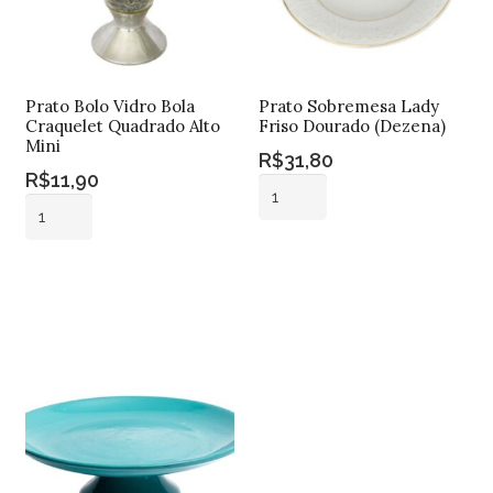
Prato Bolo Vidro Bola
Prato Sobremesa Lady
Craquelet Quadrado Alto
Friso Dourado (Dezena)
Mini
R$
31,80
R$
11,90
Prato
Prato
Sobremesa
Bolo
Lady
Adicionar ao
Vidro
Friso
Adicionar ao
carrinho
Bola
carrinho
Dourado
Craquelet
(Dezena)
Quadrado
quantidade
Alto
Mini
quantidade