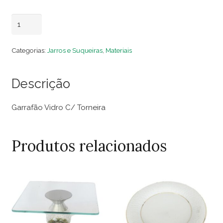
Garrafão
Adicionar ao carrinho
Vidro
C/
Categorias:
Jarros e Suqueiras
,
Materiais
Torneira
quantidade
Descrição
Garrafão Vidro C/ Torneira
Produtos relacionados