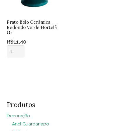
Prato Bolo Cerâmica
Redondo Verde Hortelã
Gr
R$
11,40
Prato
Bolo
Cerâmica
Adicionar ao
Redondo
carrinho
Verde
Hortelã
Gr
quantidade
Produtos
Decoração
Anel Guardanapo