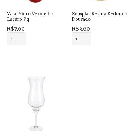
Vaso Vidro Vermelho
Sousplat Resina Redondo
Escuro Pq
Dourado
R$
7,00
R$
3,60
Vaso
Sousplat
Vidro
Resina
Vermelho
Redondo
Adicionar ao
Adicionar ao
Escuro
Dourado
carrinho
carrinho
Pq
quantidade
quantidade