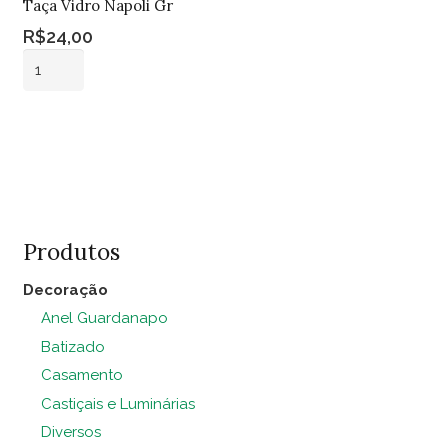
Taça Vidro Napoli Gr
R$
24,00
Taça
Vidro
Napoli
Adicionar ao
Gr
carrinho
quantidade
Produtos
Decoração
Anel Guardanapo
Batizado
Casamento
Castiçais e Luminárias
Diversos