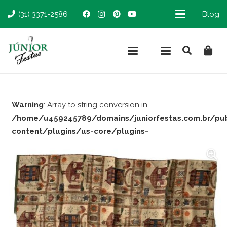
(31) 3371-2586
Blog
Warning
: Array to string conversion in
/home/u459245789/domains/juniorfestas.com.br/pu
content/plugins/us-core/plugins-
support/woocommerce.php
on line
66