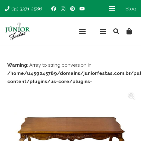
(31) 3371-2586
Blog
Warning
: Array to string conversion in
/home/u459245789/domains/juniorfestas.com.br/pu
content/plugins/us-core/plugins-
support/woocommerce.php
on line
66