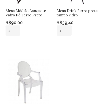
Mesa Módulo Banquete
Mesa Drink Ferro preta
Vidro Pé Ferro Preto
tampo vidro
R$
90,00
R$
39,40
Mesa
Mesa
Módulo
Drink
Banquete
Ferro
Adicionar ao
Adicionar ao
Vidro
preta
carrinho
carrinho
Pé
tampo
Ferro
vidro
Preto
quantidade
quantidade