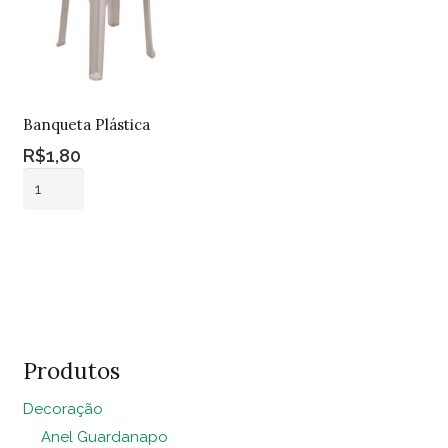
em
X
quantidade
Banqueta Plástica
R$
1,80
Banqueta
Plástica
quantidade
Adicionar ao
carrinho
Produtos
Decoração
Anel Guardanapo