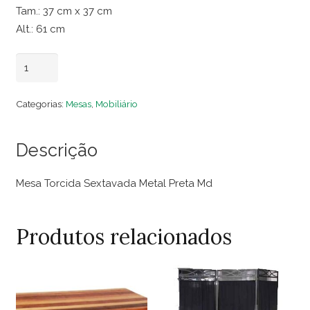
Tam.: 37 cm x 37 cm
Alt.: 61 cm
Mesa
Adicionar ao carrinho
Torcida
Sextavada
Categorias:
Mesas
,
Mobiliário
Metal
Preta
Descrição
Md
quantidade
Mesa Torcida Sextavada Metal Preta Md
Produtos relacionados