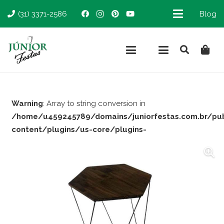
(31) 3371-2586
Blog
Warning
: Array to string conversion in
/home/u459245789/domains/juniorfestas.com.br/pu
content/plugins/us-core/plugins-
support/woocommerce.php
on line
66