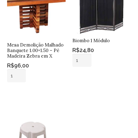
Biombo 1 Módulo
Mesa Demolição Malhado
R$
24,80
Banquete 1.00×1.50 – Pé
Madeira Zebra em X
Biombo
R$
96,00
1
Mesa
Módulo
Adicionar ao
Demolição
quantidade
carrinho
Malhado
Adicionar ao
Banquete
carrinho
1.00x1.50
-
Pé
Madeira
Zebra