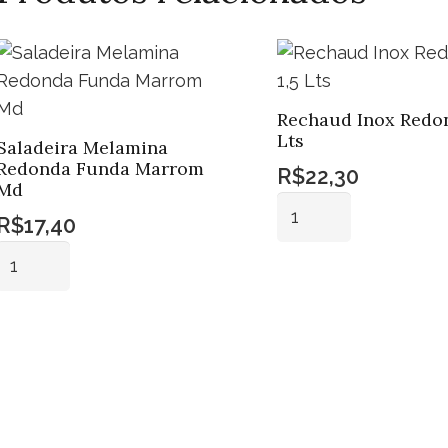
Rechaud Inox Redon
Lts
Saladeira Melamina
Redonda Funda Marrom
R$
22,30
Md
Rechaud
R$
17,40
Inox
Saladeira
Redondo
Melamina
Adicionar ao
1,5
carrinho
Redonda
Lts
Adicionar ao
Funda
quantidade
carrinho
Marrom
Md
quantidade