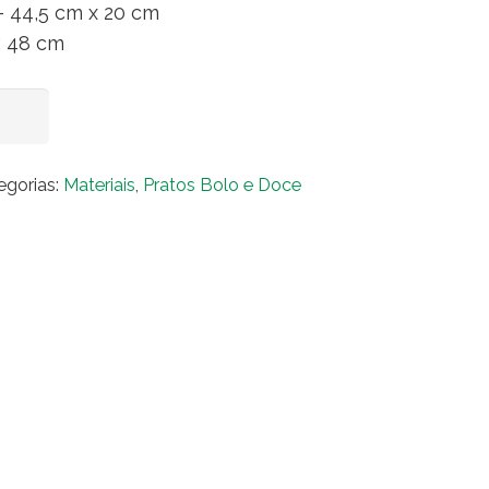
– 44,5 cm x 20 cm
.: 48 cm
teleira
Adicionar ao carrinho
eira
egorias:
Materiais
,
Pratos Bolo e Doce
al
dares
uia
ntidade