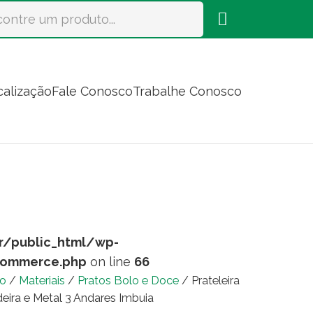
calização
Fale Conosco
Trabalhe Conosco
r/public_html/wp-
commerce.php
on line
66
io
/
Materiais
/
Pratos Bolo e Doce
/ Prateleira
eira e Metal 3 Andares Imbuia