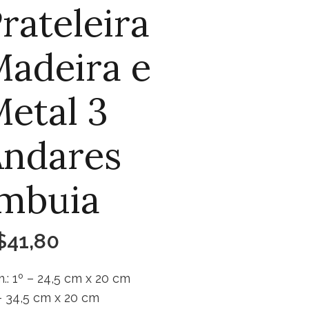
rateleira
adeira e
etal 3
Andares
mbuia
$
41,80
.: 1º – 24,5 cm x 20 cm
– 34,5 cm x 20 cm