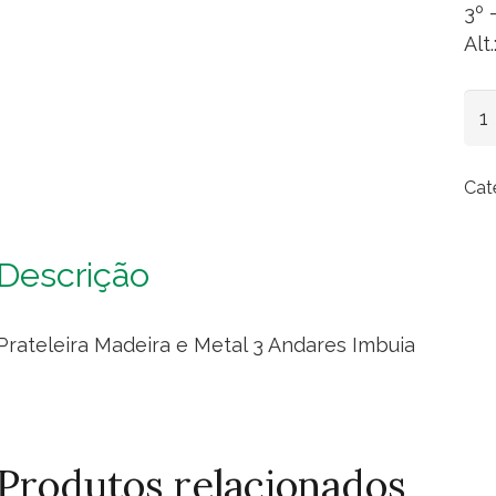
3º 
Alt
Pra
Mad
e
Cat
Met
3
An
Descrição
Imb
qua
Prateleira Madeira e Metal 3 Andares Imbuia
Produtos relacionados