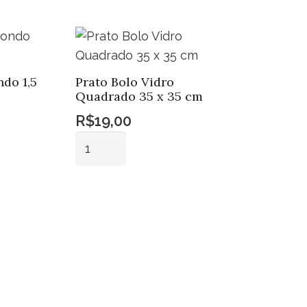
do 1,5
Prato Bolo Vidro
Quadrado 35 x 35 cm
R$
19,00
Prato
Bolo
Vidro
Adicionar ao
Quadrado
carrinho
35
x
35
cm
quantidade