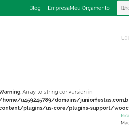
Blog
Empresa
Meu Orçamento
Lo
Warning
: Array to string conversion in
/home/u459245789/domains/juniorfestas.com.b
content/plugins/us-core/plugins-support/woo
Iníc
Mad