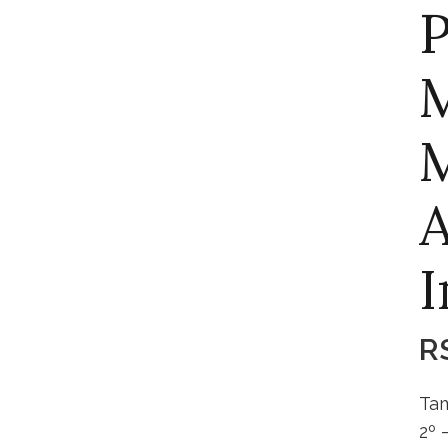
P
M
M
I
R
Tam
2º 