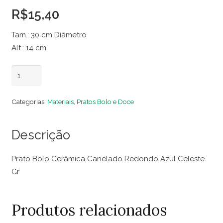
R$
15,40
Tam.: 30 cm Diâmetro
Alt.: 14 cm
Prato
Adicionar ao carrinho
Bolo
Cerâmica
Categorias:
Materiais
,
Pratos Bolo e Doce
Canelado
Redondo
Descrição
Azul
Celeste
Prato Bolo Cerâmica Canelado Redondo Azul Celeste
Gr
Gr
quantidade
Produtos relacionados