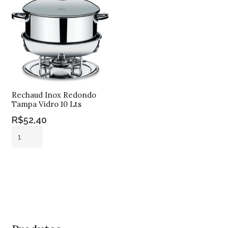
quantidade
quantidade
Rechaud Inox Redondo
Tampa Vidro 10 Lts
R$
52,40
Rechaud
Inox
Redondo
Adicionar ao
Tampa
carrinho
Vidro
10
Lts
quantidade