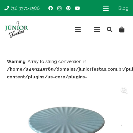
(31) 3371-2586
Blog
Warning
: Array to string conversion in
/home/u459245789/domains/juniorfestas.com.br/pu
content/plugins/us-core/plugins-
support/woocommerce.php
on line
66