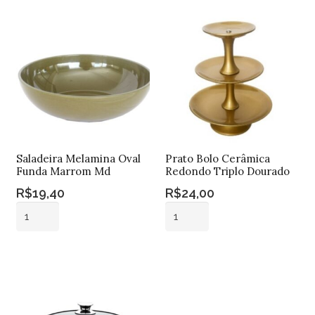
Saladeira Melamina Oval
Prato Bolo Cerâmica
Funda Marrom Md
Redondo Triplo Dourado
R$
19,40
R$
24,00
Saladeira
Prato
Melamina
Bolo
Oval
Cerâmica
Adicionar ao
Adicionar ao
Funda
Redondo
carrinho
carrinho
Marrom
Triplo
Md
Dourado