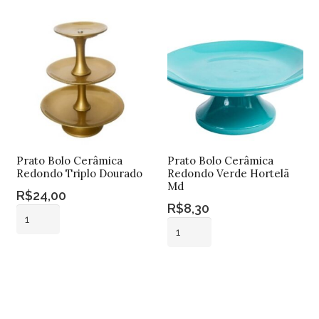
Prato Bolo Cerâmica
Prato Bolo Cerâmica
Redondo Triplo Dourado
Redondo Verde Hortelã
Md
R$
24,00
R$
8,30
Prato
Prato
Bolo
Bolo
Cerâmica
Adicionar ao
Cerâmica
Redondo
carrinho
Adicionar ao
Redondo
carrinho
Triplo
Verde
Dourado
Hortelã