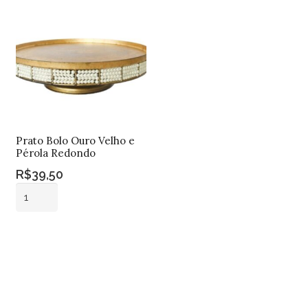
quantidade
Md
quantidade
Prato Bolo Ouro Velho e
Pérola Redondo
R$
39,50
Prato
Bolo
Ouro
Adicionar ao
Velho
carrinho
e
Pérola
Redondo