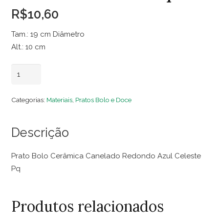
R$
10,60
Tam.: 19 cm Diâmetro
Alt.: 10 cm
Prato
Adicionar ao carrinho
Bolo
Cerâmica
Categorias:
Materiais
,
Pratos Bolo e Doce
Canelado
Redondo
Descrição
Azul
Celeste
Prato Bolo Cerâmica Canelado Redondo Azul Celeste
Pq
Pq
quantidade
Produtos relacionados