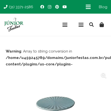
(31) 3371-2586
Blog
Warning
: Array to string conversion in
/home/u459245789/domains/juniorfestas.com.br/pu
content/plugins/us-core/plugins-
support/woocommerce.php
on line
66