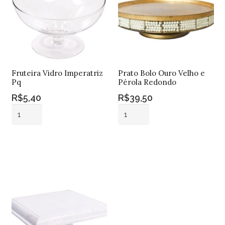
Fruteira Vidro Imperatriz
Prato Bolo Ouro Velho e
Pq
Pérola Redondo
R$
5,40
R$
39,50
Fruteira
Prato
Vidro
Bolo
Imperatriz
Ouro
Adicionar ao
Adicionar ao
Pq
Velho
carrinho
carrinho
quantidade
e
Pérola
Redondo
quantidade