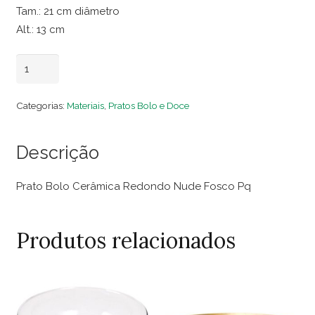
Tam.: 21 cm diâmetro
Alt.: 13 cm
Prato
Adicionar ao carrinho
Bolo
Cerâmica
Categorias:
Materiais
,
Pratos Bolo e Doce
Redondo
Nude
Descrição
Fosco
Pq
Prato Bolo Cerâmica Redondo Nude Fosco Pq
quantidade
Produtos relacionados