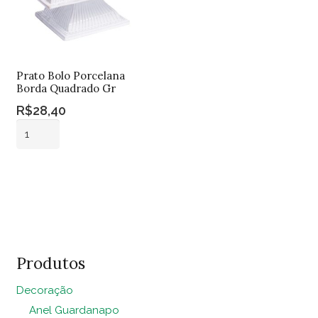
Prato Bolo Porcelana
Borda Quadrado Gr
R$
28,40
Prato
Bolo
Porcelana
Adicionar ao
Borda
carrinho
Quadrado
Gr
quantidade
Produtos
Decoração
Anel Guardanapo