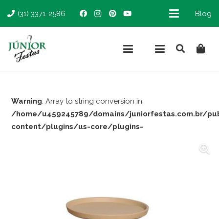
(31) 3371-2586
Blog
Warning
: Array to string conversion in
/home/u459245789/domains/juniorfestas.com.br/pu
content/plugins/us-core/plugins-
support/woocommerce.php
on line
66