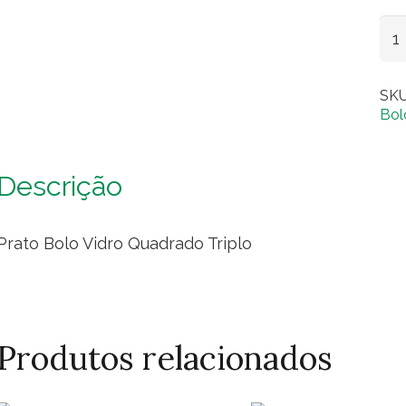
Pra
Bol
Vid
SK
Qu
Bol
Tri
qua
Descrição
Prato Bolo Vidro Quadrado Triplo
Produtos relacionados