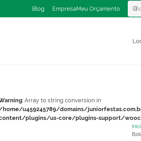
Blog
Empresa
Meu Orçamento
Lo
Warning
: Array to string conversion in
/home/u459245789/domains/juniorfestas.com.b
content/plugins/us-core/plugins-support/woo
Iníc
Bol