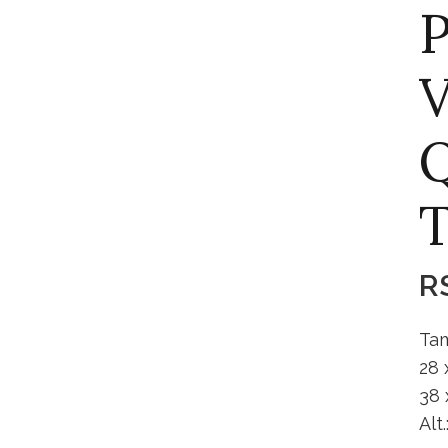
P
V
T
R
Tam
28 
38 
Alt