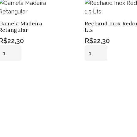
Gamela Madeira
Rechaud Inox Redon
Retangular
Lts
R$
22,30
R$
22,30
Gamela
Rechaud
Madeira
Inox
Retangular
Redondo
Adicionar ao
Adicionar ao
quantidade
1,5
carrinho
carrinho
Lts
quantidade