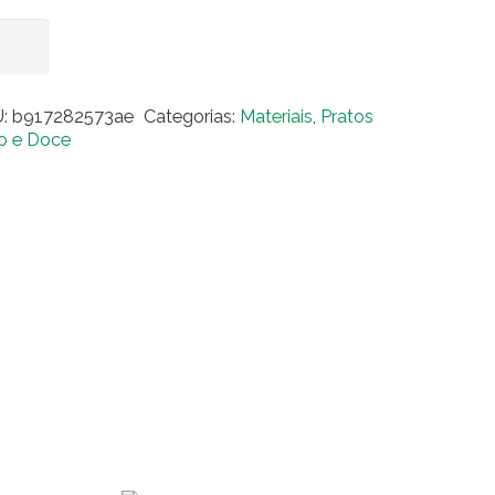
to
Adicionar ao carrinho
o
ro
U:
b917282573ae
Categorias:
Materiais
,
Pratos
adrado
o e Doce
plo
ntidade