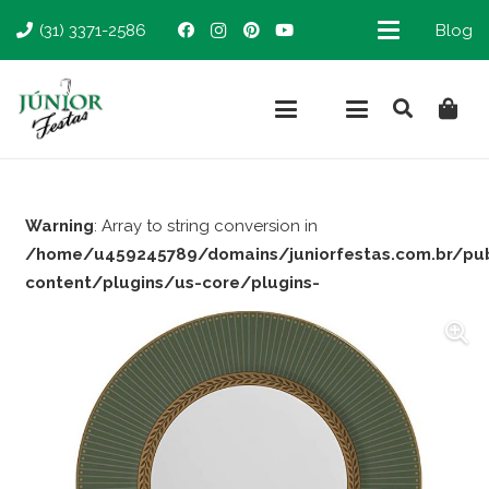
(31) 3371-2586
Blog
Warning
: Array to string conversion in
/home/u459245789/domains/juniorfestas.com.br/pu
content/plugins/us-core/plugins-
support/woocommerce.php
on line
66