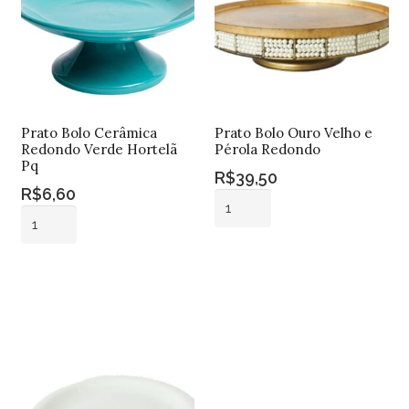
Prato Bolo Cerâmica
Prato Bolo Ouro Velho e
Redondo Verde Hortelã
Pérola Redondo
Pq
R$
39,50
R$
6,60
Prato
Prato
Bolo
Bolo
Ouro
Adicionar ao
Cerâmica
Velho
Adicionar ao
carrinho
Redondo
carrinho
e
Verde
Pérola
Hortelã
Redondo
Pq
quantidade
quantidade