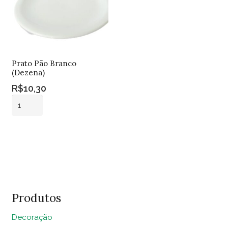
Prato Pão Branco
(Dezena)
R$
10,30
Prato
Pão
Branco
Adicionar ao
(Dezena)
carrinho
quantidade
Produtos
Decoração