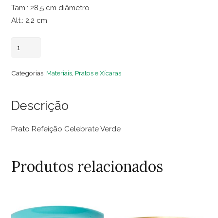
Tam.: 28,5 cm diâmetro
Alt.: 2,2 cm
Prato
Adicionar ao carrinho
Refeição
Celebrate
Categorias:
Materiais
,
Pratos e Xícaras
Verde
(Dezena)
Descrição
quantidade
Prato Refeição Celebrate Verde
Produtos relacionados