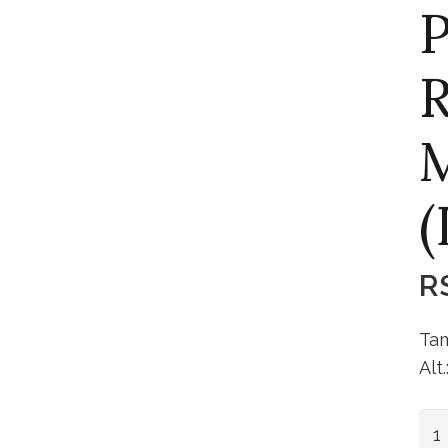
P
R
M
(
R
Tam
Alt
Pra