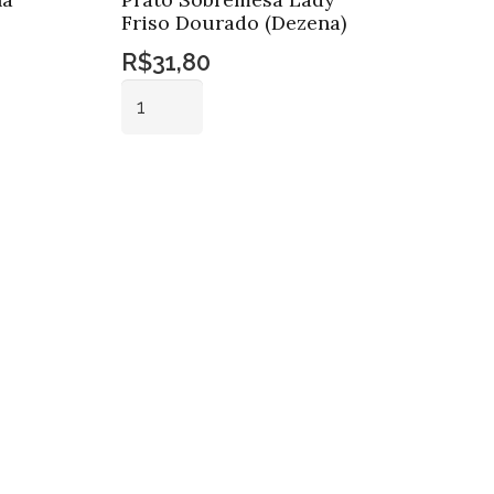
Friso Dourado (Dezena)
R$
31,80
Prato
Sobremesa
Lady
Adicionar ao
Friso
carrinho
Dourado
(Dezena)
quantidade