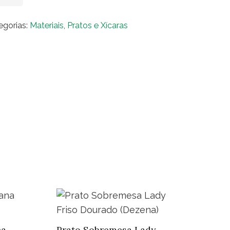
eição
tico
egorias:
Materiais
,
Pratos e Xícaras
ari
zena)
ntidade
na
Prato Sobremesa Lady