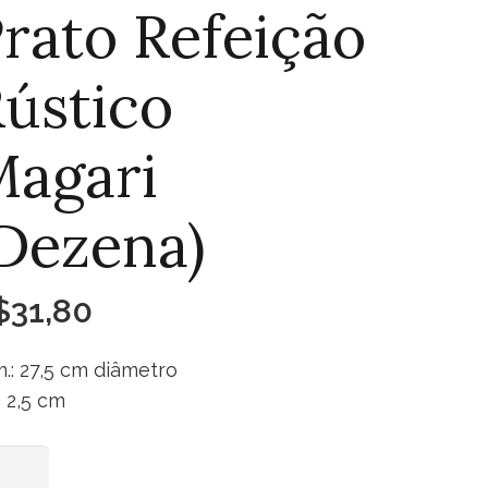
rato Refeição
ústico
agari
Dezena)
$
31,80
.: 27,5 cm diâmetro
.: 2,5 cm
to
Adicionar ao carrinho