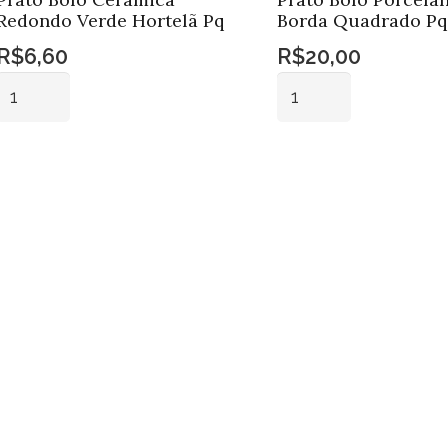
Redondo Verde Hortelã Pq
Borda Quadrado Pq
R$
6,60
R$
20,00
Prato
Prato
Bolo
Bolo
Cerâmica
Porcelana
Adicionar ao
Adicionar ao
Redondo
Borda
carrinho
carrinho
Verde
Quadrado
Hortelã
Pq
Pq
quantidade
quantidade