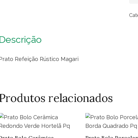
Ref
Rús
Cat
Mag
(De
qua
Descrição
Prato Refeição Rústico Magari
Produtos relacionados
Prato Bolo Cerâmica
Prato Bolo Porcela