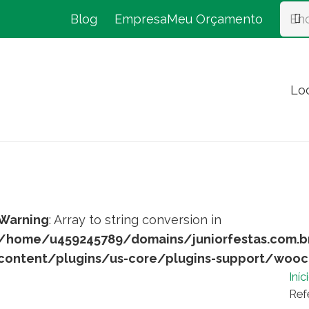
Blog
Empresa
Meu Orçamento
Lo
Warning
: Array to string conversion in
/home/u459245789/domains/juniorfestas.com.b
content/plugins/us-core/plugins-support/woo
Iníc
Ref