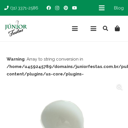
(31) 3371-2586
Blog
Warning
: Array to string conversion in
/home/u459245789/domains/juniorfestas.com.br/pu
content/plugins/us-core/plugins-
support/woocommerce.php
on line
66