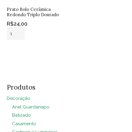
Prato Bolo Cerâmica
Redondo Triplo Dourado
R$
24,00
Prato
Bolo
Cerâmica
Adicionar ao
Redondo
carrinho
Triplo
Dourado
quantidade
Produtos
Decoração
Anel Guardanapo
Batizado
Casamento