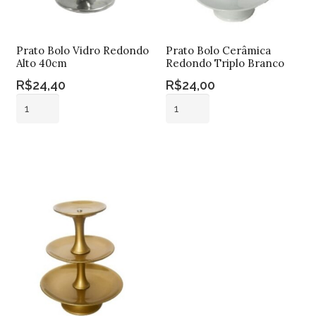
Prato Bolo Vidro Redondo
Prato Bolo Cerâmica
Alto 40cm
Redondo Triplo Branco
R$
24,40
R$
24,00
Prato
Prato
Bolo
Bolo
Vidro
Cerâmica
Adicionar ao
Adicionar ao
Redondo
Redondo
carrinho
carrinho
Alto
Triplo
40cm
Branco
quantidade
quantidade