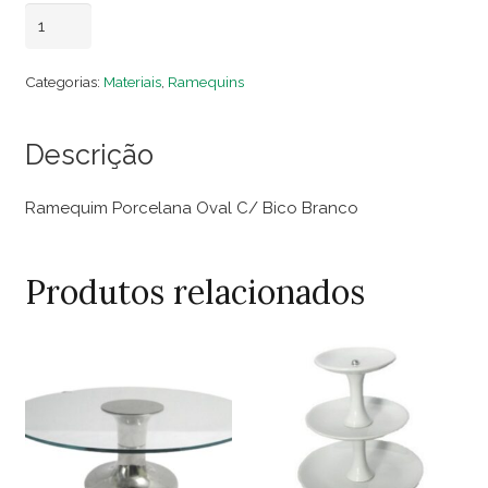
Ramequim
Adicionar ao carrinho
Porcelana
Oval
Categorias:
Materiais
,
Ramequins
C/
Bico
Descrição
Branco
quantidade
Ramequim Porcelana Oval C/ Bico Branco
Produtos relacionados