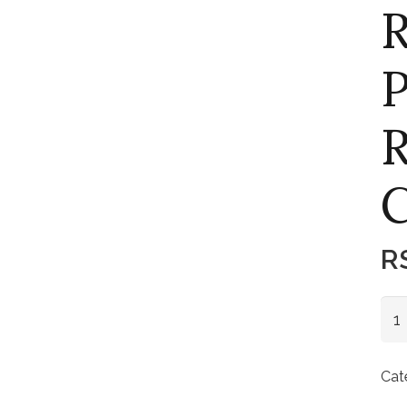
P
R
Ra
Por
Re
Cat
Ca