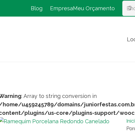
Blog
Empresa
Meu Orçamento
Lo
Warning
: Array to string conversion in
/home/u459245789/domains/juniorfestas.com.b
content/plugins/us-core/plugins-support/woo
Iníc
Por