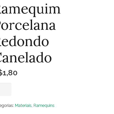
Ramequim
orcelana
Redondo
Canelado
$
1,80
mequim
Adicionar ao carrinho
celana
dondo
egorias:
Materiais
,
Ramequins
nelado