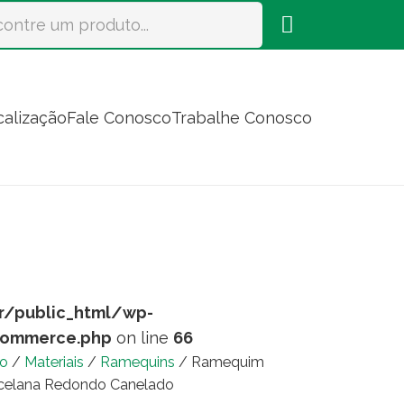
calização
Fale Conosco
Trabalhe Conosco
r/public_html/wp-
commerce.php
on line
66
io
/
Materiais
/
Ramequins
/ Ramequim
celana Redondo Canelado