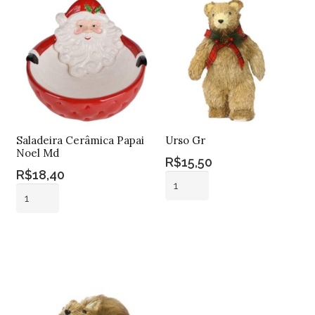
Saladeira Cerâmica Papai
Urso Gr
Noel Md
R$
15,50
R$
18,40
Urso
Saladeira
Gr
Cerâmica
quantidade
Adicionar ao
Papai
Adicionar ao
carrinho
Noel
carrinho
Md
quantidade