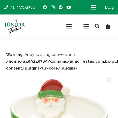
(31) 3371-2586
Blog
Warning
: Array to string conversion in
/home/u459245789/domains/juniorfestas.com.br/pu
content/plugins/us-core/plugins-
support/woocommerce.php
on line
66