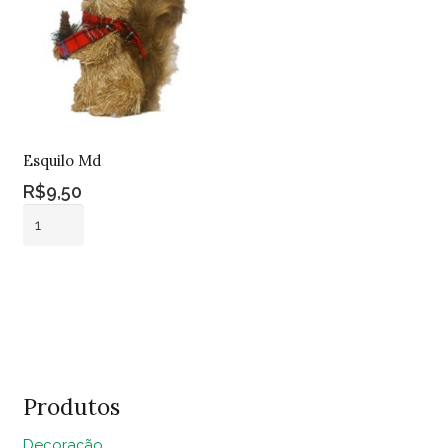
Esquilo Md
R$
9,50
Esquilo
Md
quantidade
Adicionar ao
carrinho
Produtos
Decoração