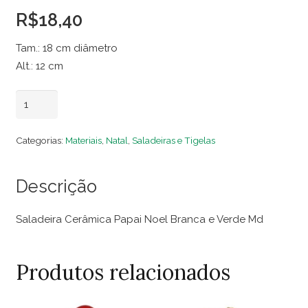
R$
18,40
Tam.: 18 cm diâmetro
Alt.: 12 cm
Saladeira
Adicionar ao carrinho
Cerâmica
Papai
Categorias:
Materiais
,
Natal
,
Saladeiras e Tigelas
Noel
Branca
Descrição
e
Verde
Saladeira Cerâmica Papai Noel Branca e Verde Md
Md
quantidade
Produtos relacionados