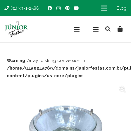
(31) 3371-2586
Blog
Warning
: Array to string conversion in
/home/u459245789/domains/juniorfestas.com.br/pu
content/plugins/us-core/plugins-
support/woocommerce.php
on line
66