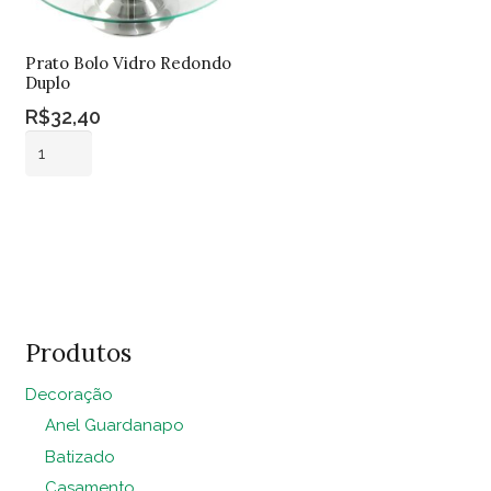
Prato Bolo Vidro Redondo
Duplo
R$
32,40
Prato
Bolo
Vidro
Adicionar ao
Redondo
carrinho
Duplo
quantidade
Produtos
Decoração
Anel Guardanapo
Batizado
Casamento