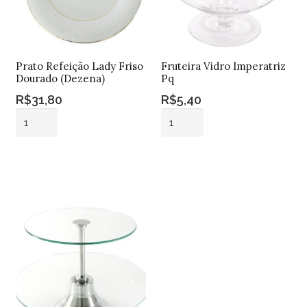
Prato Refeição Lady Friso
Fruteira Vidro Imperatriz
Dourado (Dezena)
Pq
R$
31,80
R$
5,40
Prato
Fruteira
Refeição
Vidro
Lady
Imperatriz
Adicionar ao
Adicionar ao
Friso
Pq
carrinho
carrinho
Dourado
quantidade
(Dezena)
quantidade