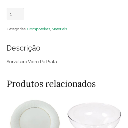
Sorveteira
Adicionar ao carrinho
Vidro
Pé
Categorias:
Compoteiras
,
Materiais
Prata
quantidade
Descrição
Sorveteira Vidro Pé Prata
Produtos relacionados