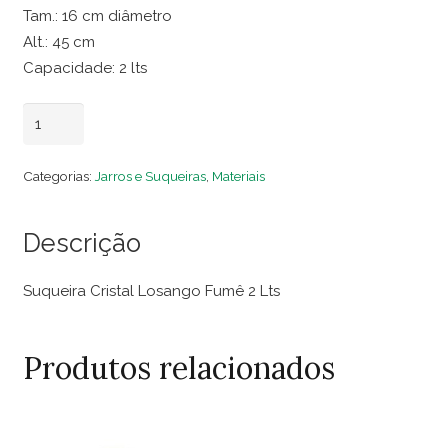
Tam.: 16 cm diâmetro
Alt.: 45 cm
Capacidade: 2 lts
Suqueira
Adicionar ao carrinho
Cristal
Losango
Categorias:
Jarros e Suqueiras
,
Materiais
Fumê
2
Descrição
Lts
quantidade
Suqueira Cristal Losango Fumê 2 Lts
Produtos relacionados