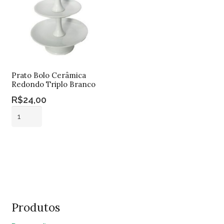
quantidade
Prato Bolo Cerâmica
Redondo Triplo Branco
R$
24,00
Prato
Bolo
Cerâmica
Adicionar ao
Redondo
carrinho
Triplo
Branco
quantidade
Produtos