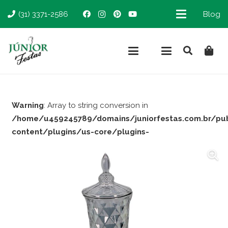
(31) 3371-2586
Blog
Warning
: Array to string conversion in
/home/u459245789/domains/juniorfestas.com.br/pu
content/plugins/us-core/plugins-
support/woocommerce.php
on line
66