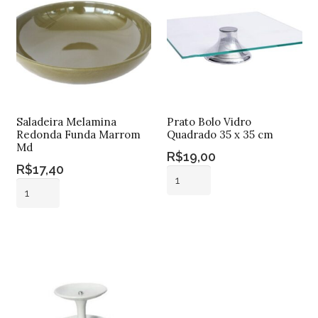
Saladeira Melamina
Prato Bolo Vidro
Redonda Funda Marrom
Quadrado 35 x 35 cm
Md
R$
19,00
R$
17,40
Prato
Saladeira
Bolo
Melamina
Vidro
Adicionar ao
Redonda
Quadrado
Adicionar ao
carrinho
Funda
carrinho
35
Marrom
x
Md
35
quantidade
cm