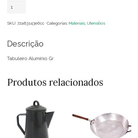
Tabuleiro
Adicionar ao carrinho
Alumínio
Gr
SKU:
72a83143e6cc
Categorias:
Materiais
,
Utensílios
quantidade
Descrição
Tabuleiro Alumínio Gr
Produtos relacionados