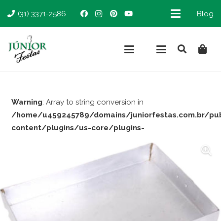
(31) 3371-2586
Blog
Warning
: Array to string conversion in
/home/u459245789/domains/juniorfestas.com.br/pu
content/plugins/us-core/plugins-
support/woocommerce.php
on line
66