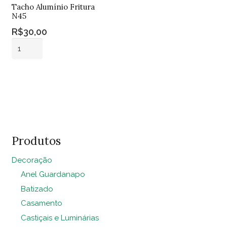
Tacho Alumínio Fritura
N45
R$
30,00
Tacho
Alumínio
Fritura
Adicionar ao
N45
carrinho
quantidade
Produtos
Decoração
Anel Guardanapo
Batizado
Casamento
Castiçais e Luminárias