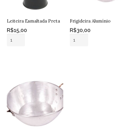
Leiteira Esmaltada Preta
Frigideira Alumínio
R$
15,00
R$
30,00
Leiteira
Frigideira
Esmaltada
Alumínio
Preta
quantidade
Adicionar ao
Adicionar ao
quantidade
carrinho
carrinho