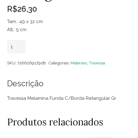
R$
26,30
Tam.: 49 x 32 cm
Atl.: 5 cm
Travessa
Adicionar ao carrinho
Melamina
Funda
SKU:
7166269179db
Categorias:
Materiais
,
Travessa
C/Borda
Retangular
Descrição
Gr
quantidade
Travessa Melamina Funda C/Borda Retangular Gr
Produtos relacionados