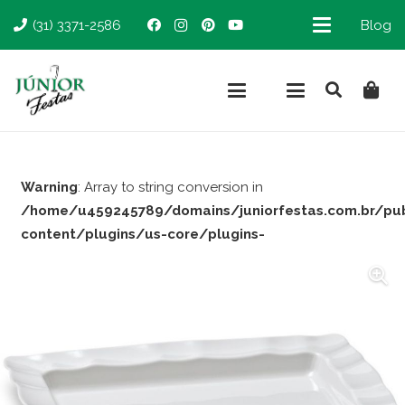
(31) 3371-2586
Blog
Warning
: Array to string conversion in
/home/u459245789/domains/juniorfestas.com.br/pu
content/plugins/us-core/plugins-
support/woocommerce.php
on line
66