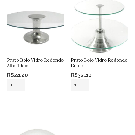
Prato Bolo Vidro Redondo
Prato Bolo Vidro Redondo
Alto 40cm
Duplo
R$
24,40
R$
32,40
Prato
Prato
Bolo
Bolo
Vidro
Vidro
Adicionar ao
Adicionar ao
Redondo
Redondo
carrinho
carrinho
Alto
Duplo
40cm
quantidade
quantidade