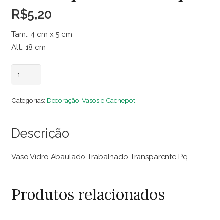
R$
5,20
Tam.: 4 cm x 5 cm
Alt.: 18 cm
Vaso
Adicionar ao carrinho
Vidro
Abaulado
Categorias:
Decoração
,
Vasos e Cachepot
Trabalhado
Transparente
Descrição
Pq
quantidade
Vaso Vidro Abaulado Trabalhado Transparente Pq
Produtos relacionados