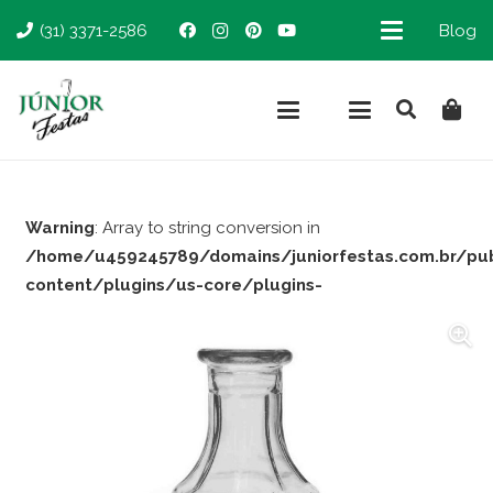
(31) 3371-2586
Blog
Warning
: Array to string conversion in
/home/u459245789/domains/juniorfestas.com.br/pu
content/plugins/us-core/plugins-
support/woocommerce.php
on line
66