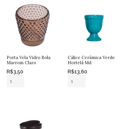
Porta Vela Vidro Bola
Cálice Cerâmica Verde
Marrom Claro
Hortelã Md
R$
3,50
R$
13,60
Porta
Cálice
Vela
Cerâmica
Vidro
Verde
Adicionar ao
Adicionar ao
Bola
Hortelã
carrinho
carrinho
Marrom
Md
Claro
quantidade
quantidade