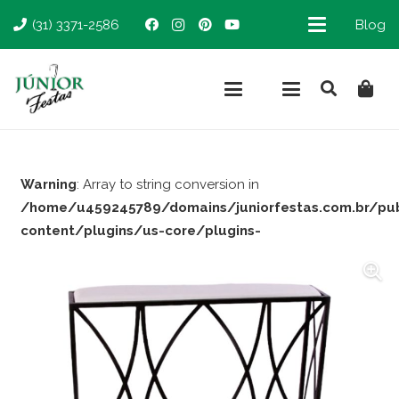
(31) 3371-2586
Blog
Warning
: Array to string conversion in
/home/u459245789/domains/juniorfestas.com.br/pu
content/plugins/us-core/plugins-
support/woocommerce.php
on line
66