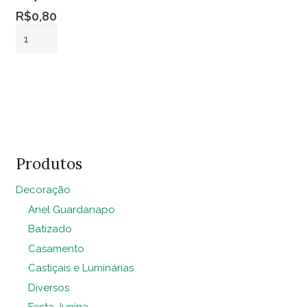
R$
0,80
Forro
Bandeja
Redondo
Adicionar ao
Crepe
carrinho
Preto
quantidade
Produtos
Decoração
Anel Guardanapo
Batizado
Casamento
Castiçais e Luminárias
Diversos