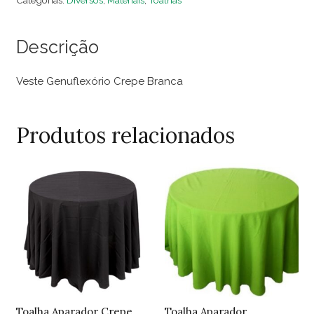
Categorias:
Diversos
,
Materiais
,
Toalhas
Branca
quantidade
Descrição
Veste Genuflexório Crepe Branca
Produtos relacionados
Toalha Aparador Crepe
Toalha Aparador