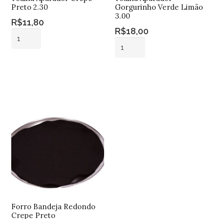
Preto 2.30
Gorgurinho Verde Limão
3.00
R$
11,80
R$
18,00
Toalha
Toalha
Aparador
Aparador
Crepe
Adicionar ao
Gorgurinho
Preto
carrinho
Adicionar ao
Verde
carrinho
2.30
Limão
quantidade
3.00
quantidade
Forro Bandeja Redondo
Crepe Preto