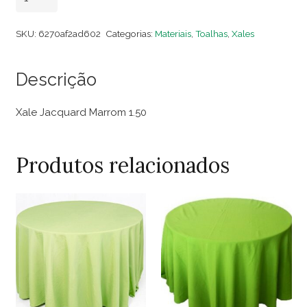
Jacquard
Marrom
SKU:
6270af2ad602
Categorias:
Materiais
,
Toalhas
,
Xales
1.50
quantidade
Descrição
Xale Jacquard Marrom 1.50
Produtos relacionados