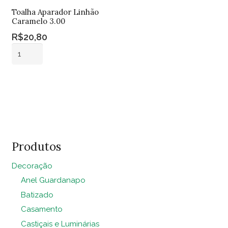
Toalha Aparador Linhão
Caramelo 3.00
R$
20,80
Toalha
Aparador
Linhão
Adicionar ao
Caramelo
carrinho
3.00
quantidade
Produtos
Decoração
Anel Guardanapo
Batizado
Casamento
Castiçais e Luminárias