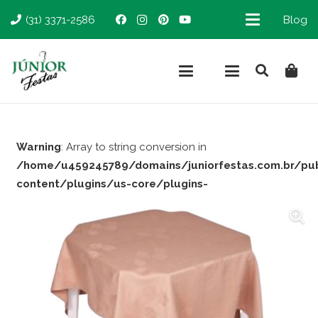
(31) 3371-2586
Blog
Warning
: Array to string conversion in
/home/u459245789/domains/juniorfestas.com.br/pu
content/plugins/us-core/plugins-
support/woocommerce.php
on line
66