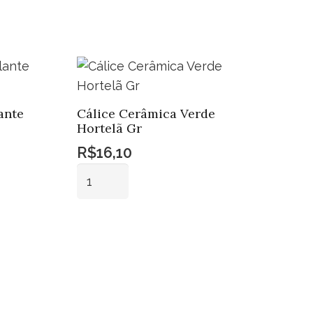
ante
Cálice Cerâmica Verde
Hortelã Gr
R$
16,10
Cálice
Cerâmica
Verde
Adicionar ao
Hortelã
carrinho
Gr
quantidade