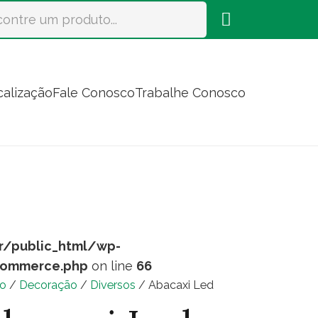
calização
Fale Conosco
Trabalhe Conosco
r/public_html/wp-
commerce.php
on line
66
io
/
Decoração
/
Diversos
/ Abacaxi Led