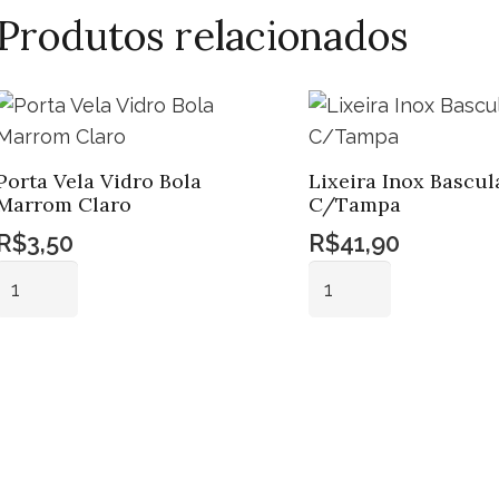
Produtos relacionados
Porta Vela Vidro Bola
Lixeira Inox Bascul
Marrom Claro
C/Tampa
R$
3,50
R$
41,90
Porta
Lixeira
Vela
Inox
Vidro
Basculante
Adicionar ao
Adicionar ao
Bola
C/Tampa
carrinho
carrinho
Marrom
quantidade
Claro
quantidade