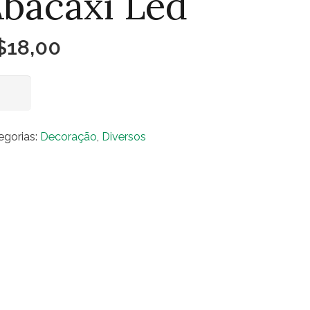
bacaxi Led
$
18,00
caxi
Adicionar ao carrinho
d
ntidade
egorias:
Decoração
,
Diversos