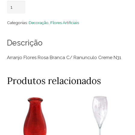
Arranjo
Adicionar ao carrinho
Flores
Rosa
Categorias:
Decoração
,
Flores Artificiais
Branca
C/
Descrição
Ranúnculo
Creme
Arranjo Flores Rosa Branca C/ Ranunculo Creme N31
quantidade
Produtos relacionados