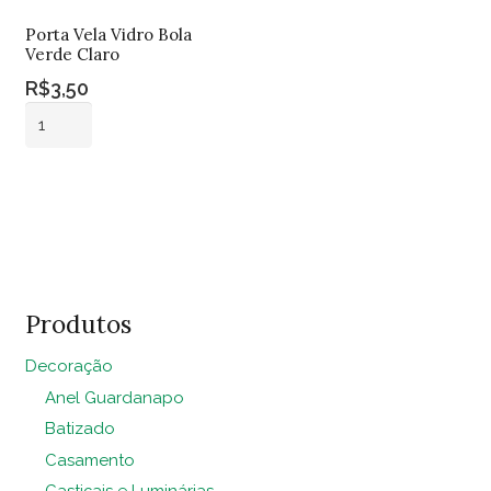
Porta Vela Vidro Bola
Verde Claro
R$
3,50
Porta
Vela
Vidro
Adicionar ao
Bola
carrinho
Verde
Claro
quantidade
Produtos
Decoração
Anel Guardanapo
Batizado
Casamento