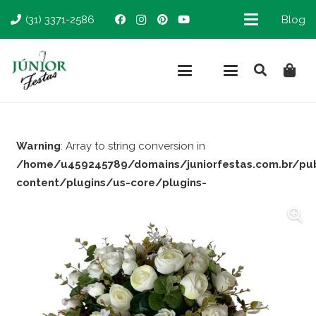
(31) 3371-2586
Blog
Warning
: Array to string conversion in
/home/u459245789/domains/juniorfestas.com.br/pu
content/plugins/us-core/plugins-
support/woocommerce.php
on line
66