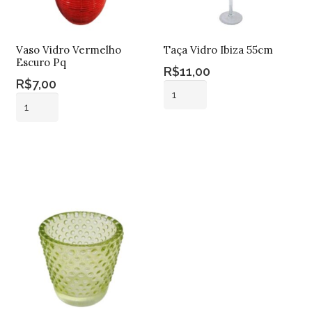
Vaso Vidro Vermelho
Taça Vidro Ibiza 55cm
Escuro Pq
R$
11,00
R$
7,00
Taça
Vaso
Vidro
Vidro
Ibiza
Adicionar ao
Vermelho
55cm
Adicionar ao
carrinho
Escuro
carrinho
quantidade
Pq
quantidade