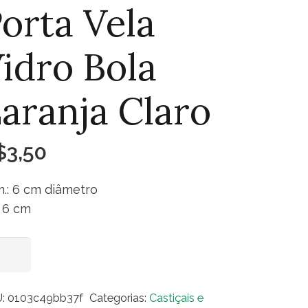
orta Vela
idro Bola
aranja Claro
$
3,50
.: 6 cm diâmetro
. 6 cm
ta
Adicionar ao carrinho
a
ro
U:
0103c49bb37f
Categorias:
Castiçais e
a