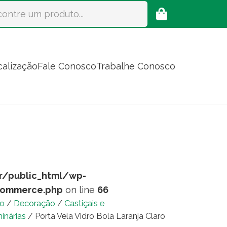
calização
Fale Conosco
Trabalhe Conosco
r/public_html/wp-
commerce.php
on line
66
io
/
Decoração
/
Castiçais e
inárias
/ Porta Vela Vidro Bola Laranja Claro