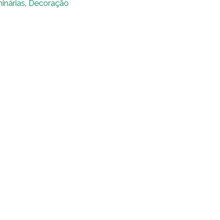
inárias
,
Decoração
anja
ro
ntidade