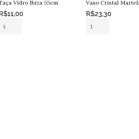
Taça Vidro Ibiza 55cm
Vaso Cristal Marte
R$
11,00
R$
23,30
Taça
Vaso
Vidro
Cristal
Ibiza
Martelado
Adicionar ao
Adicionar ao
55cm
quantidade
carrinho
carrinho
quantidade