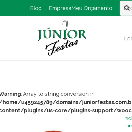
Blog
Empresa
Meu Orçamento
Lo
Warning
: Array to string conversion in
/home/u459245789/domains/juniorfestas.com.b
content/plugins/us-core/plugins-support/woo
Iníc
Lum