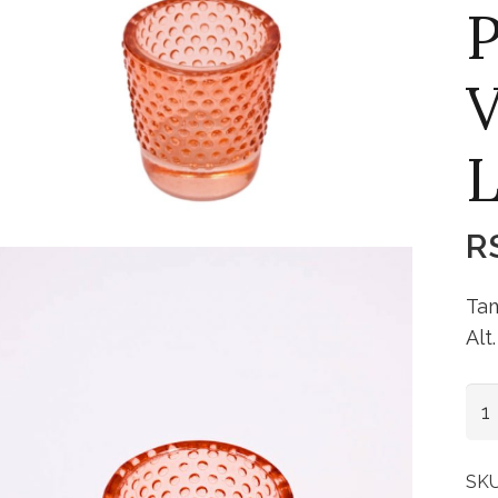
P
V
L
R
Tam
Alt
Por
Vel
Vid
SK
Bol