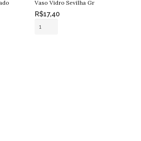
lado
Vaso Vidro Sevilha Gr
R$
17,40
Vaso
Vidro
Sevilha
Adicionar ao
Gr
carrinho
quantidade