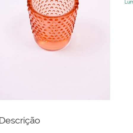
Lum
Lar
Cla
qua
Descrição