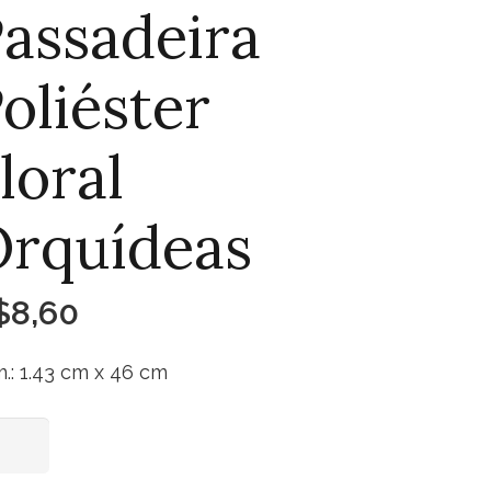
assadeira
oliéster
loral
rquídeas
$
8,60
.: 1.43 cm x 46 cm
sadeira
Adicionar ao carrinho
iéster