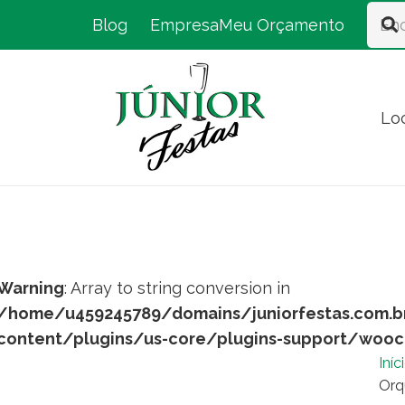
Blog
Empresa
Meu Orçamento
Lo
Warning
: Array to string conversion in
/home/u459245789/domains/juniorfestas.com.b
content/plugins/us-core/plugins-support/woo
Iníc
Orq