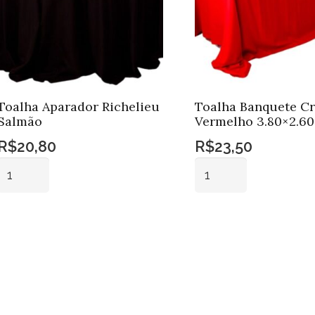
Toalha Aparador Richelieu
Toalha Banquete C
Salmão
Vermelho 3.80×2.60
R$
20,80
R$
23,50
Toalha
Toalha
Aparador
Banquete
Richelieu
Crepe
Adicionar ao
Adicionar ao
Salmão
Vermelho
carrinho
carrinho
quantidade
3.80x2.60
quantidade