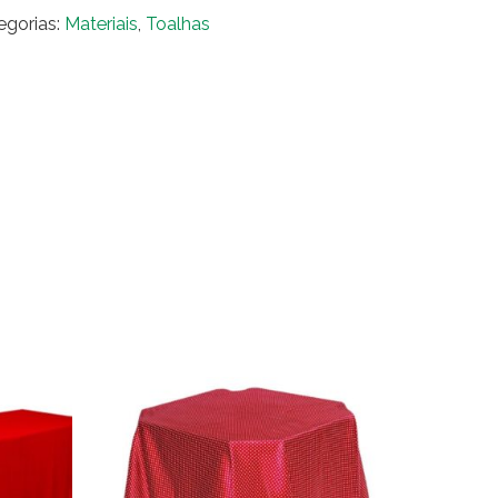
ral
egorias:
Materiais
,
Toalhas
uídeas
ntidade