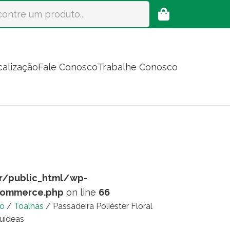
calização
Fale Conosco
Trabalhe Conosco
r/public_html/wp-
commerce.php
on line
66
io
/
Toalhas
/ Passadeira Poliéster Floral
uídeas