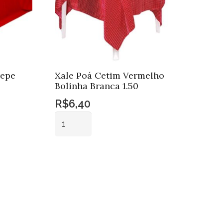
repe
Xale Poá Cetim Vermelho
Bolinha Branca 1.50
R$
6,40
Xale
Poá
Cetim
Adicionar ao
Vermelho
carrinho
Bolinha
Branca
1.50
quantidade