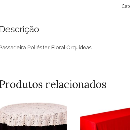
Flo
Cat
Orq
qua
Descrição
Passadeira Poliéster Floral Orquídeas
Produtos relacionados