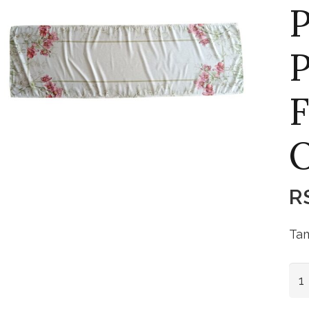
P
P
F
O
R
Tam
Pas
Pol