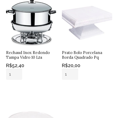
Rechaud Inox Redondo
Prato Bolo Porcelana
Tampa Vidro 10 Lts
Borda Quadrado Pq
R$
52,40
R$
20,00
Rechaud
Prato
Inox
Bolo
Redondo
Porcelana
Adicionar ao
Adicionar ao
Tampa
Borda
carrinho
carrinho
Vidro
Quadrado
10
Pq
Lts
quantidade