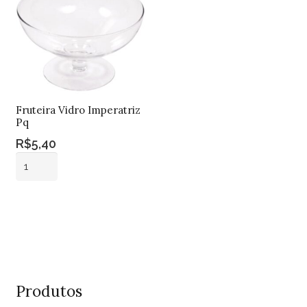
quantidade
Fruteira Vidro Imperatriz
Pq
R$
5,40
Fruteira
Vidro
Imperatriz
Adicionar ao
Pq
carrinho
quantidade
Produtos