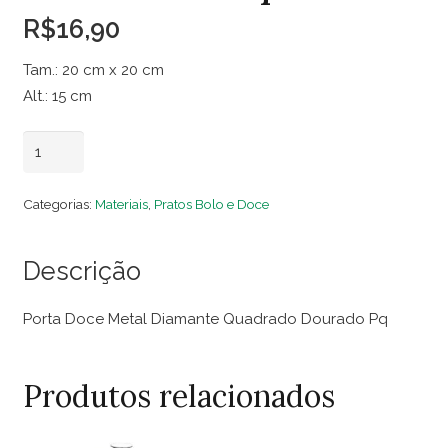
R$
16,90
Tam.: 20 cm x 20 cm
Alt.: 15 cm
Porta
Adicionar ao carrinho
Doce
Metal
Categorias:
Materiais
,
Pratos Bolo e Doce
Diamante
Quadrado
Descrição
Dourado
Pq
Porta Doce Metal Diamante Quadrado Dourado Pq
quantidade
Produtos relacionados