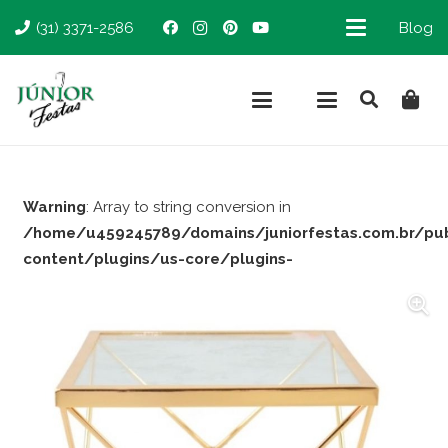
(31) 3371-2586
Blog
Warning
: Array to string conversion in
/home/u459245789/domains/juniorfestas.com.br/pu
content/plugins/us-core/plugins-
support/woocommerce.php
on line
66