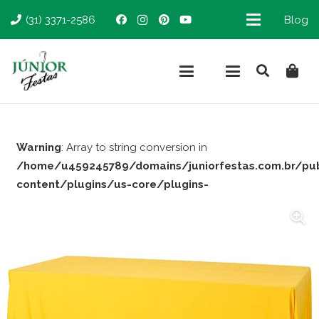
(31) 3371-2586
Blog
Warning
: Array to string conversion in
/home/u459245789/domains/juniorfestas.com.br/pu
content/plugins/us-core/plugins-
support/woocommerce.php
on line
66