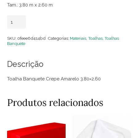
Tam.: 3.80 m x 2.60 m
Toalha
Adicionar ao carrinho
Banquete
Crepe
SKU:
0feee6d414bd
Categorias:
Materiais
,
Toalhas
,
Toalhas
Amarelo
Banquete
3.80x2.60
quantidade
Descrição
Toalha Banquete Crepe Amarelo 3.80×2.60
Produtos relacionados