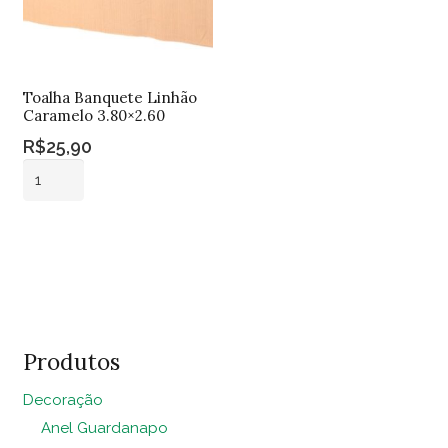
Toalha Banquete Linhão
Caramelo 3.80×2.60
R$
25,90
Toalha
Banquete
Linhão
Adicionar ao
Caramelo
carrinho
3.80x2.60
quantidade
Produtos
Decoração
Anel Guardanapo