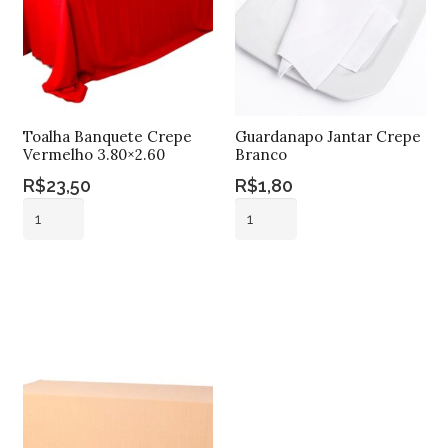
Toalha Banquete Crepe
Guardanapo Jantar Crepe
Vermelho 3.80×2.60
Branco
R$
23,50
R$
1,80
Toalha
Guardanapo
Banquete
Jantar
Crepe
Crepe
Adicionar ao
Adicionar ao
Vermelho
Branco
carrinho
carrinho
3.80x2.60
quantidade
quantidade