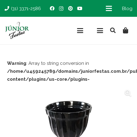
(31) 3371-2586
Blog
Warning
: Array to string conversion in
/home/u459245789/domains/juniorfestas.com.br/pu
content/plugins/us-core/plugins-
support/woocommerce.php
on line
66