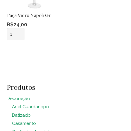
Taça Vidro Napoli Gr
R$
24,00
Taça
Vidro
Napoli
Adicionar ao
Gr
carrinho
quantidade
Produtos
Decoração
Anel Guardanapo
Batizado
Casamento