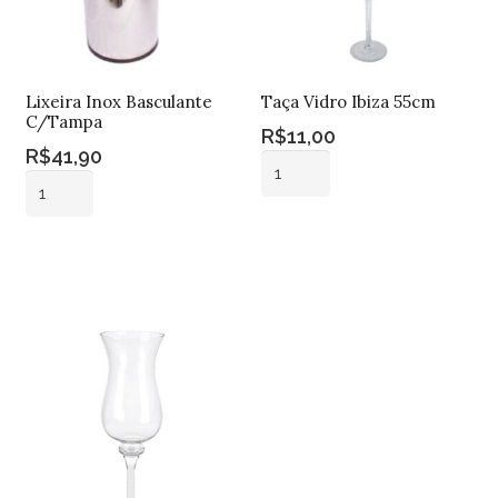
Lixeira Inox Basculante
Taça Vidro Ibiza 55cm
C/Tampa
R$
11,00
R$
41,90
Taça
Lixeira
Vidro
Inox
Ibiza
Adicionar ao
Basculante
55cm
Adicionar ao
carrinho
C/Tampa
carrinho
quantidade
quantidade