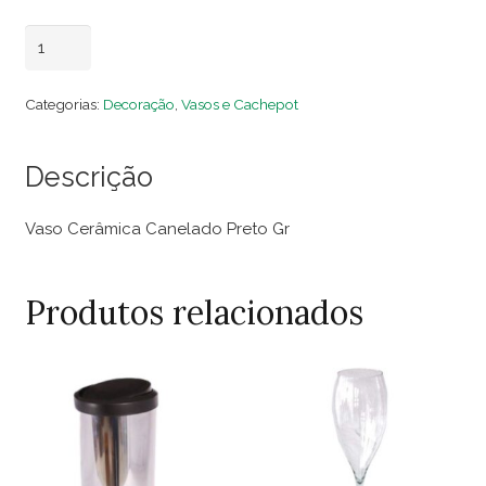
Vaso
Adicionar ao carrinho
Cerâmica
Canelado
Categorias:
Decoração
,
Vasos e Cachepot
Preto
Gr
Descrição
quantidade
Vaso Cerâmica Canelado Preto Gr
Produtos relacionados